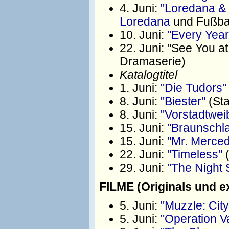
4. Juni:
"Loredana &
Loredana
und Fußba
10. Juni:
"Every Year
22. Juni: "See You 
Dramaserie)
Katalogtitel
1. Juni:
"Die Tudors"
8. Juni:
"Biester"
(Sta
8. Juni:
"Vorstadtwei
15. Juni:
"Braunschl
15. Juni:
"Mr. Merce
22. Juni:
"Timeless"
(
29. Juni:
"The Night S
FILME (Originals und e
5. Juni:
"Muzzle: Cit
5. Juni:
"Operation V