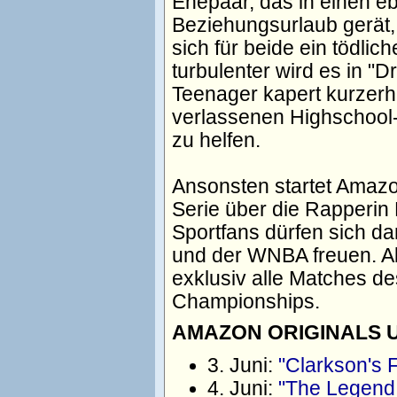
Ehepaar, das in einen e
Beziehungsurlaub gerät,
sich für beide ein tödlic
turbulenter wird es in "D
Teenager kapert kurzerh
verlassenen Highschool-
zu helfen.
Ansonsten startet Amazo
Serie über die Rapperin
Sportfans dürfen sich d
und der WNBA freuen. Ab
exklusiv alle Matches 
Championships.
AMAZON ORIGINALS U
3. Juni:
"Clarkson's 
4. Juni:
"The Legend