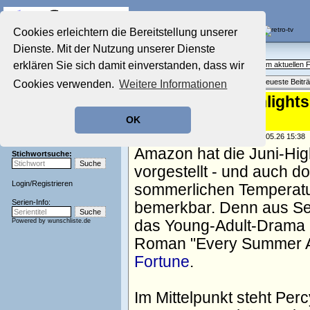
Die Fernseh-Diskussionsforen von
Cookies erleichtern die Bereitstellung unserer
Dienste. Mit der Nutzung unserer Dienste
Startseite
Aktuelles Forum
Aktuelles Forum
erklären Sie sich damit einverstanden, dass wir
Fragen, Antworten und Meinungen zum aktuellen
Nostalgieecke
Themenübersicht
•
Neues Thema
•
Neueste Beitr
Cookies verwenden.
Weitere Informationen
Film-Forum
Der Werbeblock
Prime-Video-Highlights 
Zeichentrick-Forum
Your Dead Body"
OK
Ratgeber Technik
Sendeschluss!
geschrieben von:
TV Wunschliste
, 28.05.26 15:38
Amazon hat die Juni-Hig
Stichwortsuche:
vorgestellt - und auch d
Login
/
Registrieren
sommerlichen Temperat
Serien-Info:
bemerkbar. Denn aus Seri
Powered by
wunschliste.de
das Young-Adult-Drama "
Roman "Every Summer Aft
Fortune
.
Im Mittelpunkt steht Perc