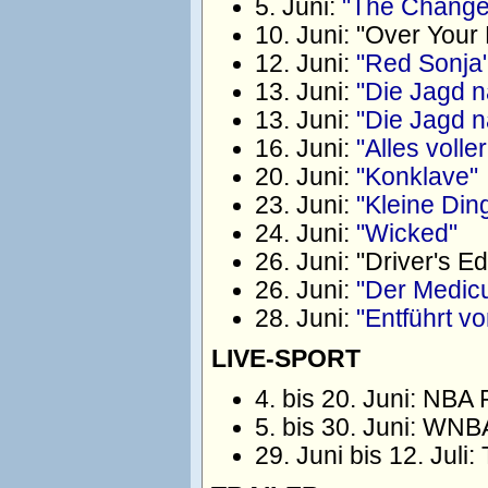
5. Juni:
"The Change
10. Juni: "Over You
12. Juni:
"Red Sonja
13. Juni:
"Die Jagd n
13. Juni:
"Die Jagd n
16. Juni:
"Alles volle
20. Juni:
"Konklave"
23. Juni:
"Kleine Din
24. Juni:
"Wicked"
26. Juni: "Driver's Ed
26. Juni:
"Der Medic
28. Juni:
"Entführt v
LIVE-SPORT
4. bis 20. Juni: NBA 
5. bis 30. Juni: WNB
29. Juni bis 12. Ju