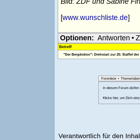
Bild: ZDF und Sabine Fi
[
www.wunschliste.de
]
Optionen:
Antworten
•
Z
Betreff
"Der Bergdoktor": Drehstart zur 20. Staffel de
Forenliste
•
Themenüber
In diesem Forum dürfen l
Klicke hier, um Dich ein
Verantwortlich für den Inhal