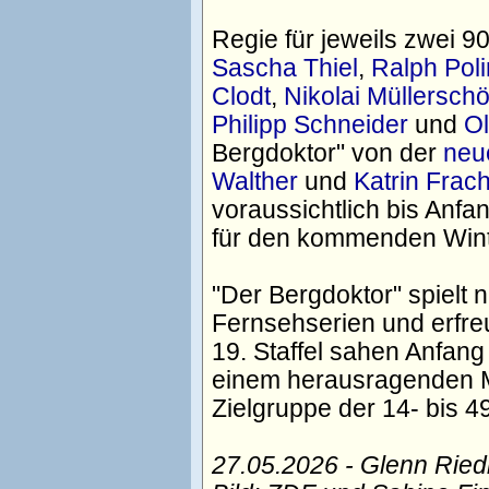
Regie für jeweils zwei 9
Sascha Thiel
,
Ralph Poli
Clodt
,
Nikolai Müllersch
Philipp Schneider
und
Ol
Bergdoktor" von der
neu
Walther
und
Katrin Frac
voraussichtlich bis Anf
für den kommenden Wint
"Der Bergdoktor" spielt 
Fernsehserien und erfreu
19. Staffel sahen Anfang
einem herausragenden Ma
Zielgruppe der 14- bis 4
27.05.2026 - Glenn Rie