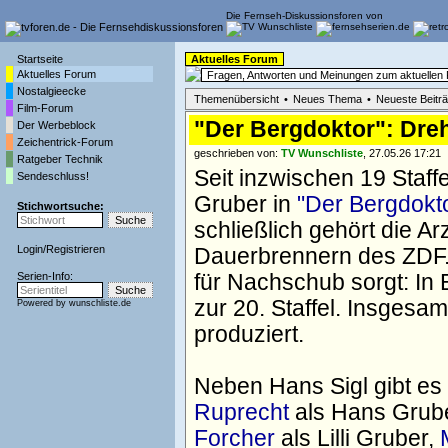
Die Fernseh-Diskussionsforen von
Startseite
Aktuelles Forum
Aktuelles Forum
Fragen, Antworten und Meinungen zum aktuelle
Nostalgieecke
Themenübersicht
•
Neues Thema
•
Neueste Beitr
Film-Forum
"Der Bergdoktor": Drehs
Der Werbeblock
Zeichentrick-Forum
geschrieben von:
TV Wunschliste
, 27.05.26 17:21
Ratgeber Technik
Seit inzwischen 19 Staffe
Sendeschluss!
Gruber in
"Der Bergdokt
Stichwortsuche:
schließlich gehört die A
Login
/
Registrieren
Dauerbrennern des ZDF. 
Serien-Info:
für Nachschub sorgt: In
zur 20. Staffel. Insgesa
Powered by
wunschliste.de
produziert.
Neben Hans Sigl gibt e
Ruprecht
als Hans Grub
Forcher
als Lilli Gruber,