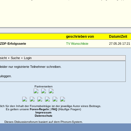
geschrieben von
Datum/Zeit
r ZDF-Erfolgsserie
TV Wunschliste
27.05.26 17:21
sicht
•
Suche
•
Login
eider nur registrierte Teilnehmer schreiben.
zuloggen.
Partnerseiten
lich für den Inhalt der Forumsbeiträge ist der jeweilige Autor eines Beitrags.
Es gelten unsere
Foren-Regeln
|
FAQ
(Häufige Fragen)
Impressum
Datenschutz
Dieses Diskussionsforum basiert auf dem
Phorum
-System.