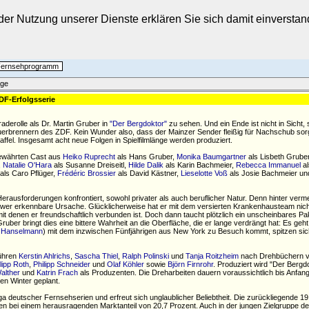
t der Nutzung unserer Dienste erklären Sie sich damit einverst
 Fernsehprogramm
äge
ZDF-Erfolgsserie
raderolle als Dr. Martin Gruber in
"Der Bergdoktor"
zu sehen. Und ein Ende ist nicht in Sicht, 
auerbrennern des ZDF. Kein Wunder also, dass der Mainzer Sender fleißig für Nachschub sorg
ffel. Insgesamt acht neue Folgen in Spielfilmlänge werden produziert.
bewährten Cast aus
Heiko Ruprecht
als Hans Gruber,
Monika Baumgartner
als Lisbeth Grube
,
Natalie O'Hara
als Susanne Dreiseitl,
Hilde Dalik
als Karin Bachmeier,
Rebecca Immanuel
al
als Caro Pflüger,
Frédéric Brossier
als David Kästner,
Lieselotte Voß
als Josie Bachmeier u
Herausforderungen konfrontiert, sowohl privater als auch beruflicher Natur. Denn hinter verm
wer erkennbare Ursache. Glücklicherweise hat er mit dem versierten Krankenhausteam nicht
t denen er freundschaftlich verbunden ist. Doch dann taucht plötzlich ein unscheinbares Pa
ber bringt dies eine bittere Wahrheit an die Oberfläche, die er lange verdrängt hat: Es geh
 Hanselmann
) mit dem inzwischen Fünfjährigen aus New York zu Besuch kommt, spitzen sich
führen
Kerstin Ahlrichs
,
Sascha Thiel
,
Ralph Polinski
und
Tanja Roitzheim
nach Drehbüchern 
lipp Roth
,
Philipp Schneider
und
Olaf Köhler
sowie
Björn Firnrohr
. Produziert wird "Der Bergd
alther
und
Katrin Frach
als Produzenten. Die Dreharbeiten dauern voraussichtlich bis Anfan
en Winter geplant.
iga deutscher Fernsehserien und erfreut sich unglaublicher Beliebtheit. Die zurückliegende 19
en bei einem herausragenden Marktanteil von 20,7 Prozent. Auch in der jungen Zielgruppe de