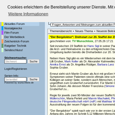
Cookies erleichtern die Bereitstellung unserer Dienste. Mi
Die Fernseh-Diskussionsforen von
Weitere Informationen
Startseite
Aktuelles Forum
Aktuelles Forum
Fragen, Antworten und Meinungen zum aktuellen
Nostalgieecke
Themenübersicht
•
Neues Thema
•
Neueste Beitr
Film-Forum
Der Werbeblock
"Der Bergdoktor": Drehstart zur 20. Staffel der 
geschrieben von:
TV Wunschliste
, 27.05.26 17:21
Zeichentrick-Forum
Ratgeber Technik
Seit inzwischen 19 Staffeln ist
Hans Sigl
in seiner Pa
die Arzt- und Heimatserie zu den erfolgreichsten D
Sendeschluss!
Umgebung laufen bereits die Dreharbeiten zur 20. Sta
Stichwortsuche:
Neben Hans Sigl gibt es ein Wiedersehen mit dem 
Lilli Gruber,
Mark Keller
als Dr. Alexander Kahnweiler
Annika Ernst
als Dr. Angelika Rüdiger,
Barbara Lanz
Sophia Gruber.
Login
/
Registrieren
Erneut sieht sich Martin Gruber als Arzt mit großen 
Serien-Info:
Symptomen seiner Patienten steckt oftmals eine sch
Kollegen an seiner Seite, sondern auch Menschen, mi
Powered by
wunschliste.de
ungeöffnet zum Gruberhof zurückkehrt. Für Martin Gru
Sohn Johann. Als dessen Mutter Franziska (
Simone
Gruberhof zu...
Regie für jeweils zwei 90-Minüter der neuen Staffel 
Müllerschön
, Maria Perlett und
Marvin Machalett
,
Phi
deutsche Filmgesellschaft mbH (ndF)
mit
Matthias W
Ausstrahlung der neuen Folgen ist für den kommend
"Der Bergdoktor" spielt nach wie vor in der ersten L
Anfang des Jahres im Schnitt 5,12 Millionen Mensch