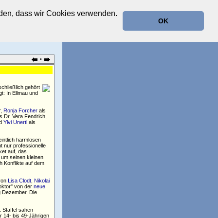
anden, dass wir Cookies verwenden.
OK
•
schließlich gehört
t: In Ellmau und
r,
Ronja Forcher
als
s Dr. Vera Fendrich,
nd
Ylvi Unertl
als
eintlich harmlosen
 nur professionelle
ket auf, das
t um seinen kleinen
 Konflikte auf dem
von
Lisa Clodt
,
Nikolai
oktor" von der
neue
g Dezember. Die
. Staffel sahen
r 14- bis 49-Jährigen