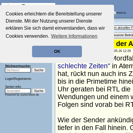
Die Fernseh-Diskussionsforen von
Cookies erleichtern die Bereitstellung unserer
Dienste. Mit der Nutzung unserer Dienste
Startseite
Aktuelles Forum
Aktuelles Forum
erklären Sie sich damit einverstanden, dass wir
Fragen, Antworten und Meinungen zum aktuellen
Nostalgieecke
Themenübersicht
•
Neues Thema
•
Neueste Beitr
Cookies verwenden.
Weitere Informationen
Film-Forum
Der Werbeblock
"GZSZ"-Krimi vor der A
Zeichentrick-Forum
geschrieben von:
TV Wunschliste
, 27.05.26 12:26
OK
Ratgeber Technik
Seit April hält der Mord
Sendeschluss!
schlechte Zeiten"
in Atem
Stichwortsuche:
hat, rückt nun auch ins 
Login
/
Registrieren
bis in die Primetime hin
Serien-Info:
Uhr geraten bei RTL die
Powered by
wunschliste.de
Wendungen und einem wei
Folgen sind vorab bei R
Wie der Sender ankündigt
tiefer in den Fall hinein