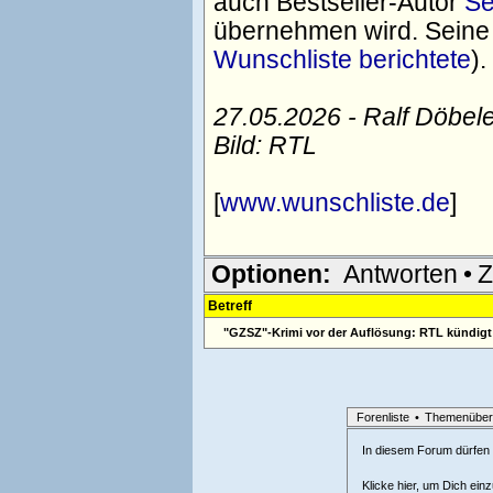
auch Bestseller-Autor
Se
übernehmen wird. Seine 
Wunschliste berichtete
).
27.05.2026 - Ralf Döbel
Bild: RTL
[
www.wunschliste.de
]
Optionen:
Antworten
•
Z
Betreff
"GZSZ"-Krimi vor der Auflösung: RTL kündigt 
Forenliste
•
Themenüber
In diesem Forum dürfen l
Klicke hier, um Dich ein