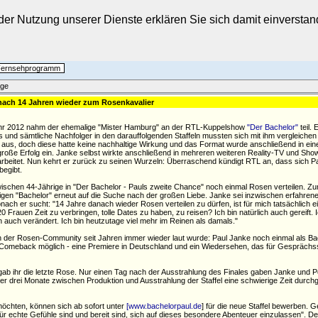
t der Nutzung unserer Dienste erklären Sie sich damit einverst
 Fernsehprogramm
äge
nach 14 Jahren wieder zum Rosenkavalier
ahr 2012 nahm der ehemalige "Mister Hamburg" an der RTL-Kuppelshow
"Der Bachelor"
teil. E
und sämtliche Nachfolger in den darauffolgenden Staffeln mussten sich mit ihm vergleichen
el aus, doch diese hatte keine nachhaltige Wirkung und das Format wurde anschließend in ei
r große Erfolg ein. Janke selbst wirkte anschließend in mehreren weiteren Reality-TV und Sh
arbeitet. Nun kehrt er zurück zu seinen Wurzeln: Überraschend kündigt RTL an, dass sich 
begibt.
wischen 44-Jährige in "Der Bachelor - Pauls zweite Chance" noch einmal Rosen verteilen. Z
gen "Bachelor" erneut auf die Suche nach der großen Liebe. Janke sei inzwischen erfahrene
onach er sucht:
14 Jahre danach wieder Rosen verteilen zu dürfen, ist für mich tatsächlich 
 Frauen Zeit zu verbringen, tolle Dates zu haben, zu reisen? Ich bin natürlich auch gereift. Ic
 auch verändert. Ich bin heutzutage viel mehr im Reinen als damals.
in der Rosen-Community seit Jahren immer wieder laut wurde: Paul Janke noch einmal als Ba
omeback möglich - eine Premiere in Deutschland und ein Wiedersehen, das für Gesprächsst
gab ihr die letzte Rose. Nur einen Tag nach der Ausstrahlung des Finales gaben Janke und P
r drei Monate zwischen Produktion und Ausstrahlung der Staffel eine schwierige Zeit durch
möchten, können sich ab sofort unter
[
www.bachelorpaul.de
] für die neue Staffel bewerben.
n für echte Gefühle sind und bereit sind, sich auf dieses besondere Abenteuer einzulassen". 