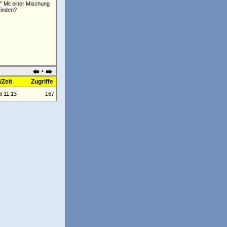
Mit einer Mischung
finden?
•
Zeit
Zugriffe
6 11:13
167