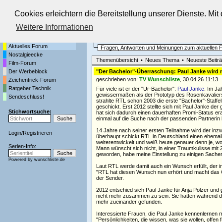
Cookies erleichtern die Bereitstellung unserer Dienste. Mi
Die Fernseh-Diskussionsforen von
Weitere Informationen
Startseite
Aktuelles Forum
Aktuelles Forum
Fragen, Antworten und Meinungen zum aktuellen
Nostalgieecke
Themenübersicht
•
Neues Thema
•
Neueste Beitr
Film-Forum
Der Werbeblock
"Der Bachelor"-Überraschung: Paul Janke wird 
geschrieben von:
TV Wunschliste
, 30.04.26 11:13
Zeichentrick-Forum
Ratgeber Technik
Für viele ist er der "Ur-Bachelor":
Paul Janke
. Im J
gewissermaßen als der Prototyp des Rosenkavaliers 
Sendeschluss!
strahlte RTL schon 2003 die erste "Bachelor"-Staff
geschickt. Erst 2012 stellte sich mit Paul Janke de
Stichwortsuche:
hat sich dadurch einen dauerhaften Promi-Status er
einmal auf die Suche nach der passenden Partnerin 
14 Jahre nach seiner ersten Teilnahme wird der inz
Login
/
Registrieren
überhaupt schickt RTL in Deutschland einen ehemali
weiterentwickelt und weiß heute genauer denn je, w
Serien-Info:
Mann wünscht sich nicht, in einer Traumkulisse mit 20
geworden, habe meine Einstellung zu einigen Sachen
Powered by
wunschliste.de
Laut RTL werde damit auch ein Wunsch erfüllt, der 
"RTL hat diesen Wunsch nun erhört und macht das C
der Sender.
2012 entschied sich Paul Janke für Anja Polzer und 
nicht mehr zusammen zu sein. Sie hätten während de
mehr zueinander gefunden.
Interessierte Frauen, die Paul Janke kennenlernen 
"Persönlichkeiten, die wissen, was sie wollen, offe