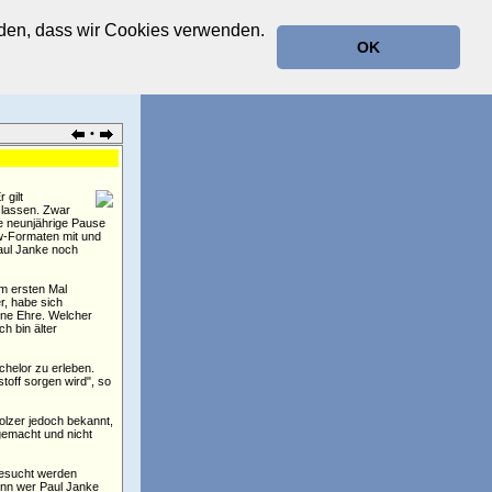
anden, dass wir Cookies verwenden.
OK
•
r gilt
 lassen. Zwar
ne neunjährige Pause
ow-Formaten mit und
Paul Janke noch
um ersten Mal
r, habe sich
eine Ehre. Welcher
h bin älter
chelor zu erleben.
off sorgen wird", so
olzer jedoch bekannt,
gemacht und nicht
 Gesucht werden
Denn wer Paul Janke