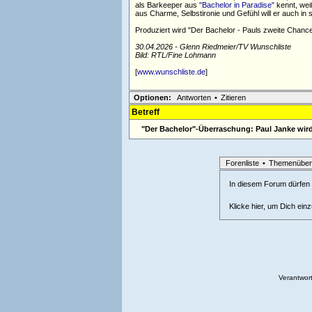
als Barkeeper aus
"Bachelor in Paradise"
kennt, wei
aus Charme, Selbstironie und Gefühl will er auch in
Produziert wird "Der Bachelor - Pauls zweite Chanc
30.04.2026 - Glenn Riedmeier/TV Wunschliste
Bild: RTL/Fine Lohmann
[
www.wunschliste.de
]
Optionen:
Antworten
•
Zitieren
Betreff
"Der Bachelor"-Überraschung: Paul Janke wir
Forenliste
•
Themenüber
In diesem Forum dürfen l
Klicke hier, um Dich ein
Verantwort