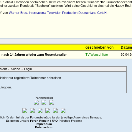
ß: Sobald Emotionen hochkochen, heißt es mit einem breiten Grinsen:
Ihr Liiiiiiiiiieebeeeeeen!
 seiner zweiten Runde als "Bachelor" punkten. Wird seine Geschichte diesmal ein Happy End 
e" von
Warner Bros. International Television Production Deutschland GmbH
.
geschrieben von
Datum/
d nach 14 Jahren wieder zum Rosenkavalier
TV Wunschliste
30.04.2
sicht
•
Suche
•
Login
eider nur registrierte Teilnehmer schreiben.
zuloggen.
Partnerseiten
lich für den Inhalt der Forumsbeiträge ist der jeweilige Autor eines Beitrags.
Es gelten unsere
Foren-Regeln
|
FAQ
(Häufige Fragen)
Impressum
Datenschutz