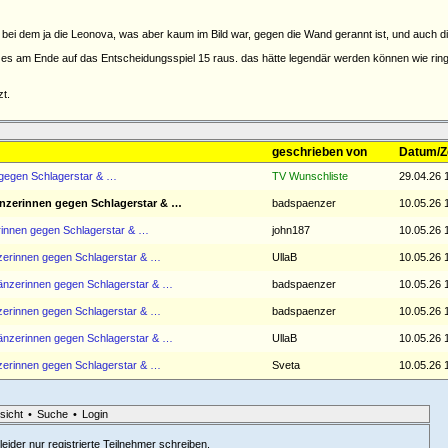
, bei dem ja die Leonova, was aber kaum im Bild war, gegen die Wand gerannt ist, und auch 
 es am Ende auf das Entscheidungsspiel 15 raus. das hätte legendär werden können wie ring 
zt.
geschrieben von
Datum/Z
n gegen Schlagerstar & …
TV Wunschliste
29.04.26 
tänzerinnen gegen Schlagerstar & …
badspaenzer
10.05.26 
erinnen gegen Schlagerstar & …
john187
10.05.26 
änzerinnen gegen Schlagerstar & …
UllaB
10.05.26 
itänzerinnen gegen Schlagerstar & …
badspaenzer
10.05.26 
änzerinnen gegen Schlagerstar & …
badspaenzer
10.05.26 
itänzerinnen gegen Schlagerstar & …
UllaB
10.05.26 
änzerinnen gegen Schlagerstar & …
Sveta
10.05.26 
sicht
•
Suche
•
Login
eider nur registrierte Teilnehmer schreiben.