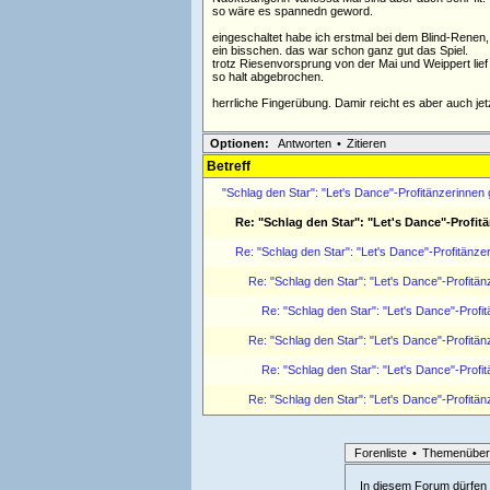
so wäre es spannedn geword.
eingeschaltet habe ich erstmal bei dem Blind-Renen
ein bisschen. das war schon ganz gut das Spiel.
trotz Riesenvorsprung von der Mai und Weippert lief
so halt abgebrochen.
herrliche Fingerübung. Damir reicht es aber auch jet
Optionen:
Antworten
•
Zitieren
Betreff
"Schlag den Star": "Let's Dance"-Profitänzerinne
Re: "Schlag den Star": "Let's Dance"-Profi
Re: "Schlag den Star": "Let's Dance"-Profitänz
Re: "Schlag den Star": "Let's Dance"-Profit
Re: "Schlag den Star": "Let's Dance"-Prof
Re: "Schlag den Star": "Let's Dance"-Profit
Re: "Schlag den Star": "Let's Dance"-Prof
Re: "Schlag den Star": "Let's Dance"-Profit
Forenliste
•
Themenüber
In diesem Forum dürfen l