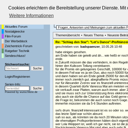
Cookies erleichtern die Bereitstellung unserer Dienste. Mi
Die Fernseh-Diskussionsforen von
Weitere Informationen
Startseite
Aktuelles Forum
Aktuelles Forum
Fragen, Antworten und Meinungen zum aktuellen
Nostalgieecke
Themenübersicht
•
Neues Thema
•
Neueste Beitr
Film-Forum
Der Werbeblock
Re: "Schlag den Star": "Let's Dance"-Profitänz
Zeichentrick-Forum
geschrieben von:
badspaenzer
, 10.05.26 10:48
Ratgeber Technik
habe einiges gesehen.
am Ende haben sie geteilt und äh... wie heißt er no
Sendeschluss!
ende.
in Zukunft müssen die das verhindern, in den Regel
Stichwortsuche:
hinter den Kulissen Teilung vereinbaren.
für die Promis ein gelungenes Geschäft, 100000 für
in diesem Feil war es ja ein Duo, also noch 50000 fü
und dann haben sei am Ende geteilt 25000 für den A
Login
/
Registrieren
immer noch ziemlich gut. abeghalfterte Promis müs
nur für Alexander Zverev war es finanziell uninteress
Serien-Info:
in diesem Quartett dürfe Vanessa Mai am meisten v
sie verkauft zwar Platten, warum auch immer. aber 25
Powered by
wunschliste.de
und sie muss sich zur Unterstützung ihres elektroni
also auch sie dürfte die Chance auf das Geld gerne 
die Frage ist, bekommen die auch sonst noch Gage.
immerhin müssten sie da 5-6 Stunden auftreten.
sei's drum. finanziell interessant ist es so oder so
das letzte Spiel war schön absurd.
sah so aus, als könnten sie da noch 20 Minuten sitze
die ehemaligen Profisportlerinnen hätten doch eigentl
wer Lola Weippert ist, weiß ich gar nicht, sie ist die
Nacktsängerin Vanessa Mai sind aber auch sehr fit.