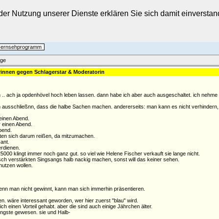
t der Nutzung unserer Dienste erklären Sie sich damit einverst
 Fernsehprogramm
äge
erinnen gegen Schlagerstar & Moderatorin
ch .. ach ja opdenhövel hoch leben lassen. dann habe ich aber auch ausgeschaltet. ich nehme
n ausschließnn, dass die halbe Sachen machen. andererseits: man kann es nicht verhindern,
 einen Abend.
r einen Abend.
bend.
sten sich darum reißen, da mitzumachen.
ant.
erdienen.
000 klingt immer noch ganz gut. so viel wie Helene Fischer verkauft sie lange nicht.
sch verstärkten Singsangs halb nackig machen, sonst will das keiner sehen.
nutzen wollen.
. wenn man nicht gewinnt, kann man sich immerhin präsentieren.
n. wäre interessant geworden, wer hier zuerst "blau" wird.
ich einen Vorteil gehabt. aber die sind auch einige Jährchen älter.
 jüngste gewesen. sie und Halb-