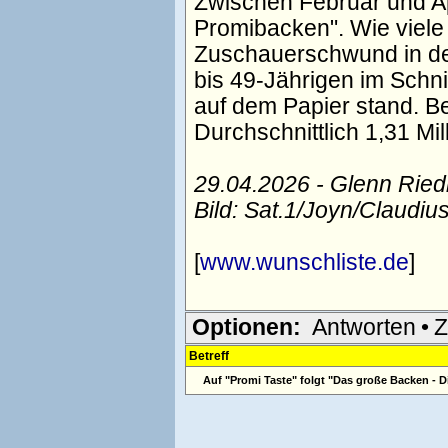
Zwischen Februar und Apr
Promibacken". Wie viele
Zuschauerschwund in der
bis 49-Jährigen im Schni
auf dem Papier stand. B
Durchschnittlich 1,31 Mi
29.04.2026 - Glenn Rie
Bild: Sat.1/Joyn/Claudius
[
www.wunschliste.de
]
Optionen:
Antworten
•
Z
Betreff
Auf "Promi Taste" folgt "Das große Backen - Die