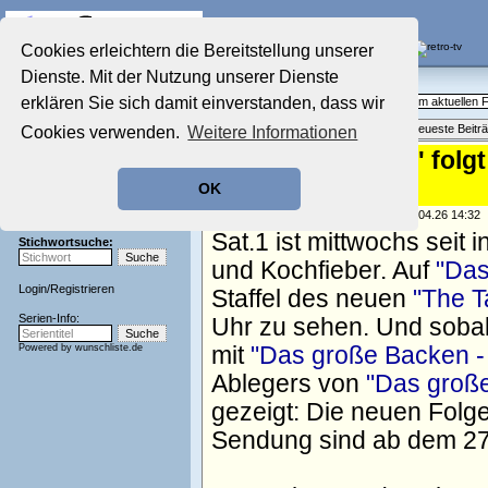
Die Fernseh-Diskussionsforen von
Cookies erleichtern die Bereitstellung unserer
Dienste. Mit der Nutzung unserer Dienste
Startseite
Aktuelles Forum
Aktuelles Forum
erklären Sie sich damit einverstanden, dass wir
Fragen, Antworten und Meinungen zum aktuellen
Nostalgieecke
Themenübersicht
•
Neues Thema
•
Neueste Beitr
Cookies verwenden.
Weitere Informationen
Film-Forum
Der Werbeblock
Auf "Promi Taste" folgt
Zeichentrick-Forum
Sicht
OK
Ratgeber Technik
Sendeschluss!
geschrieben von:
TV Wunschliste
, 29.04.26 14:32
Sat.1 ist mittwochs sei
Stichwortsuche:
und Kochfieber. Auf
"Das
Login
/
Registrieren
Staffel des neuen
"The T
Serien-Info:
Uhr zu sehen. Und sobald
Powered by
wunschliste.de
mit
"Das große Backen - 
Ablegers von
"Das groß
gezeigt: Die neuen Folg
Sendung sind ab dem 27