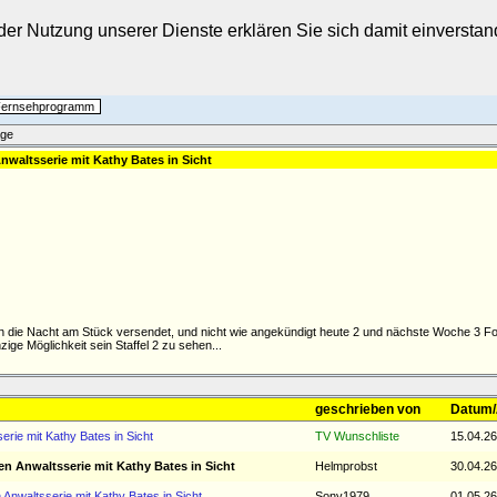
t der Nutzung unserer Dienste erklären Sie sich damit einverst
 Fernsehprogramm
äge
Anwaltsserie mit Kathy Bates in Sicht
n die Nacht am Stück versendet, und nicht wie angekündigt heute 2 und nächste Woche 3 Fo
ige Möglichkeit sein Staffel 2 zu sehen...
geschrieben von
Datum/
serie mit Kathy Bates in Sicht
TV Wunschliste
15.04.26
hen Anwaltsserie mit Kathy Bates in Sicht
Helmprobst
30.04.26
n Anwaltsserie mit Kathy Bates in Sicht
Sony1979
01.05.26