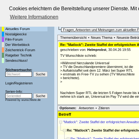
Cookies erleichtern die Bereitstellung unserer Dienste. Mi
Die Fernseh-Diskussionsforen von
Weitere Informationen
Startseite
Aktuelles Forum
Aktuelles Forum
Fragen, Antworten und Meinungen zum aktuellen
Nostalgieecke
Themenübersicht
•
Neues Thema
•
Neueste Beitr
Film-Forum
Der Werbeblock
Re: "Matlock": Zweite Staffel der erfolgreichen 
geschrieben von:
Helmprobst
, 30.04.26 19:55
Zeichentrick-Forum
Ratgeber Technik
TV Wunschliste schrieb:
-------------------------------------------------------
Sendeschluss!
>Während hierzulande Universal
> TV die Deutschlandpremiere übernimmt, ist die
Stichwortsuche:
> Auftaktstaffel seit dem 12. März bei Super RTL
> erstmals im Free-TV zu sehen (TV Wunschliste
> berichtete).
>
Login
/
Registrieren
Serien-Info:
Nachdem Super RTL die letzten 5 Folgen heute bis i
nehme ich stark an, Universal im Pay TV wird die einz
Powered by
wunschliste.de
Optionen:
Antworten
•
Zitieren
Betreff
"Matlock": Zweite Staffel der erfolgreichen Anwalts
Re: "Matlock": Zweite Staffel der erfolgreic
Re: "Matlock": Zweite Staffel der erfolgreiche