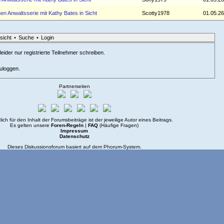
hen Anwaltsserie mit Kathy Bates in Sicht
Scotty1978
01.05.26
sicht
•
Suche
•
Login
eider nur registrierte Teilnehmer schreiben.
zuloggen.
Partnerseiten
lich für den Inhalt der Forumsbeiträge ist der jeweilige Autor eines Beitrags.
Es gelten unsere
Foren-Regeln
|
FAQ
(Häufige Fragen)
Impressum
Datenschutz
Dieses Diskussionsforum basiert auf dem
Phorum
-System.