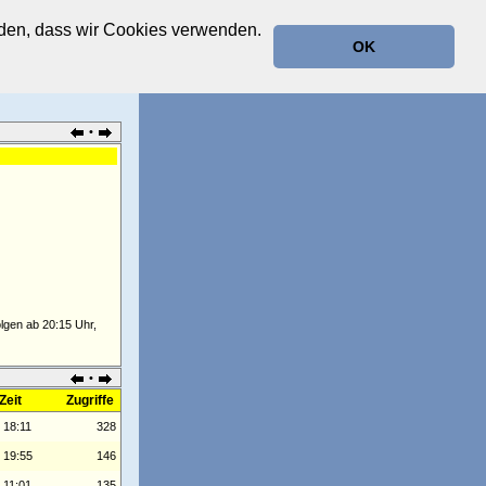
anden, dass wir Cookies verwenden.
OK
•
lgen ab 20:15 Uhr,
•
Zeit
Zugriffe
 18:11
328
 19:55
146
 11:01
135