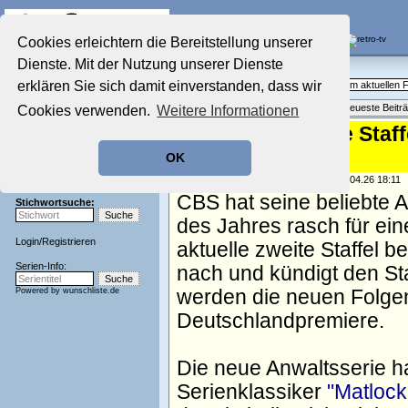
Die Fernseh-Diskussionsforen von
Cookies erleichtern die Bereitstellung unserer
Dienste. Mit der Nutzung unserer Dienste
Startseite
Aktuelles Forum
Aktuelles Forum
erklären Sie sich damit einverstanden, dass wir
Fragen, Antworten und Meinungen zum aktuellen
Nostalgieecke
Themenübersicht
•
Neues Thema
•
Neueste Beitr
Cookies verwenden.
Weitere Informationen
Film-Forum
Der Werbeblock
"Matlock": Zweite Staff
Zeichentrick-Forum
in Sicht
OK
Ratgeber Technik
Sendeschluss!
geschrieben von:
TV Wunschliste
, 15.04.26 18:11
CBS hat seine beliebte 
Stichwortsuche:
des Jahres rasch für ein
Login
/
Registrieren
aktuelle zweite Staffel 
Serien-Info:
nach und kündigt den Sta
Powered by
wunschliste.de
werden die neuen Folge
Deutschlandpremiere.
Die neue Anwaltsserie ha
Serienklassiker
"Matlock