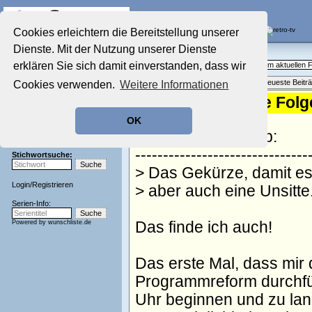
Die Fernseh-Diskussionsforen von
Cookies erleichtern die Bereitstellung unserer
Dienste. Mit der Nutzung unserer Dienste
Startseite
Aktuelles Forum
Aktuelles Forum
erklären Sie sich damit einverstanden, dass wir
Fragen, Antworten und Meinungen zum aktuellen
Nostalgieecke
Themenübersicht
•
Neues Thema
•
Neueste Beitr
Cookies verwenden.
Weitere Informationen
Film-Forum
Der Werbeblock
Re: ARD gekürzte Folge
Zeichentrick-Forum
geschrieben von:
U-56
, 27.03.26 17:03
OK
Ratgeber Technik
Scotty1978 schrieb:
Sendeschluss!
-------------------------------
Stichwortsuche:
> Das Gekürze, damit es
Login
/
Registrieren
> aber auch eine Unsitte
Serien-Info:
Powered by
wunschliste.de
Das finde ich auch!
Das erste Mal, dass mir 
Programmreform durchfü
Uhr beginnen und zu lan