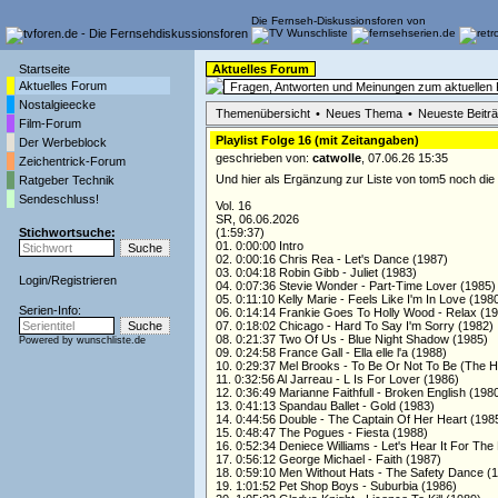
Die Fernseh-Diskussionsforen von
Startseite
Aktuelles Forum
Aktuelles Forum
Fragen, Antworten und Meinungen zum aktuelle
Nostalgieecke
Themenübersicht
•
Neues Thema
•
Neueste Beitr
Film-Forum
Playlist Folge 16 (mit Zeitangaben)
Der Werbeblock
geschrieben von:
catwolle
, 07.06.26 15:35
Zeichentrick-Forum
Und hier als Ergänzung zur Liste von tom5 noch die
Ratgeber Technik
Sendeschluss!
Vol. 16
SR, 06.06.2026
Stichwortsuche:
(1:59:37)
01. 0:00:00 Intro
02. 0:00:16 Chris Rea - Let's Dance (1987)
03. 0:04:18 Robin Gibb - Juliet (1983)
Login
/
Registrieren
04. 0:07:36 Stevie Wonder - Part-Time Lover (1985)
05. 0:11:10 Kelly Marie - Feels Like I'm In Love (198
Serien-Info:
06. 0:14:14 Frankie Goes To Holly Wood - Relax (1
07. 0:18:02 Chicago - Hard To Say I'm Sorry (1982)
08. 0:21:37 Two Of Us - Blue Night Shadow (1985)
Powered by
wunschliste.de
09. 0:24:58 France Gall - Ella elle l'a (1988)
10. 0:29:37 Mel Brooks - To Be Or Not To Be (The Hi
11. 0:32:56 Al Jarreau - L Is For Lover (1986)
12. 0:36:49 Marianne Faithfull - Broken English (198
13. 0:41:13 Spandau Ballet - Gold (1983)
14. 0:44:56 Double - The Captain Of Her Heart (198
15. 0:48:47 The Pogues - Fiesta (1988)
16. 0:52:34 Deniece Williams - Let's Hear It For The
17. 0:56:12 George Michael - Faith (1987)
18. 0:59:10 Men Without Hats - The Safety Dance (
19. 1:01:52 Pet Shop Boys - Suburbia (1986)