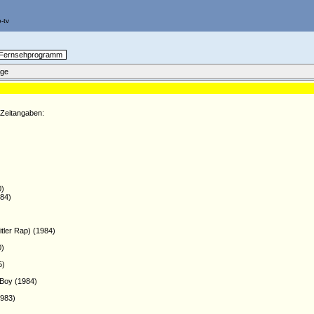
n Fernsehprogramm
äge
 Zeitangaben:
0)
984)
tler Rap) (1984)
0)
5)
 Boy (1984)
1983)