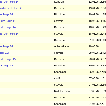
list der Folge 14)
jeanyfan
12.01.26 18:56
aylist der Folge 14)
Blitzbirne
13.01.26 16:06
der Folge 14)
Blitzbirne
10.02.26 14:25
t der Folge 14)
catwolle
18.03.26 11:45
t der Folge 14)
Blitzbirne
18.03.26 15:43
list der Folge 14)
catwolle
18.03.26 16:44
Blitzbirne
21.03.26 09:10
der Folge 14)
AviatorGame
19.03.26 14:41
olge 15)
catwolle
28.04.26 11:42
t der Folge 15)
Blitzbirne
28.04.26 14:07
der Folge 14)
Blitzbirne
30.04.26 15:54
Spoonman
06.06.26 23:19
tom5
07.06.26 14:31
catwolle
07.06.26 15:35
Rodolfo Rolfö
07.06.26 15:39
Blitzbirne
12.06.26 15:12
Spoonman
04.07.26 22:21