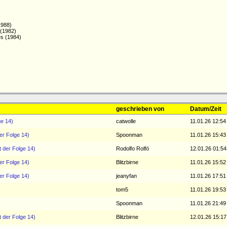
1988)
 (1982)
es (1984)
geschrieben von
Datum/Zeit
ge 14)
catwolle
11.01.26 12:54
der Folge 14)
Spoonman
11.01.26 15:43
t der Folge 14)
Rodolfo Rolfö
12.01.26 01:54
der Folge 14)
Blitzbirne
11.01.26 15:52
der Folge 14)
jeanyfan
11.01.26 17:51
tom5
11.01.26 19:53
Spoonman
11.01.26 21:49
t der Folge 14)
Blitzbirne
12.01.26 15:17