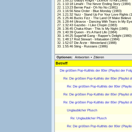
20. 1:05:22 Gladys Knight - Licence To Kill (1989)
21. 1:10:18 Limahl - The Never Ending Story (1984)
22. 1:13:23 Bernie Paul - Oh No No (1981)
23. 1:16:56 New Order - Blue Monday (1983)
24. 1:21:32 Yazz - Stand Up For Your Love Rights (
25. 1:25:46 Bucks Fizz - The Land Of Make Believe
26. 1:28:44 Ultravox - Dancing With Tears In My Ey
27. 1:32:43 Gazebo - I Like Chopin (1983)
28. 1:36:45 Chaka Khan - This Is My Night (1985)
29. 1:40:39 Queen - It's A Hard Life (1984)
30. 1:44:25 Sugarhill Gang - Rapper's Delight (1980)
31. 1:48:17 Rod Stewart - Infatuation (1984)
32. 1:52:07 Die Ärzte - Westerland (1988)
33. 1:55:46 Sting - Russians (1986)
Optionen:
Antworten
•
Zitieren
Betreff
Die größten Pop-Kulthits der 80er (Playlist der Fol
Re: Die größten Pop-Kulthits der 80er (Playlist 
Re: Die größten Pop-Kulthits der 80er (Playlis
Re: Die größten Pop-Kulthits der 80er (Playlist 
Re: Die größten Pop-Kulthits der 80er (Playlist 
Unglaublicher Pfusch
Re: Unglaublicher Pfusch
Re: Die größten Pop-Kulthits der 80er (Playlis