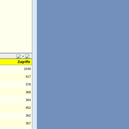
•
Zugriffe
1549
417
378
368
364
452
362
367