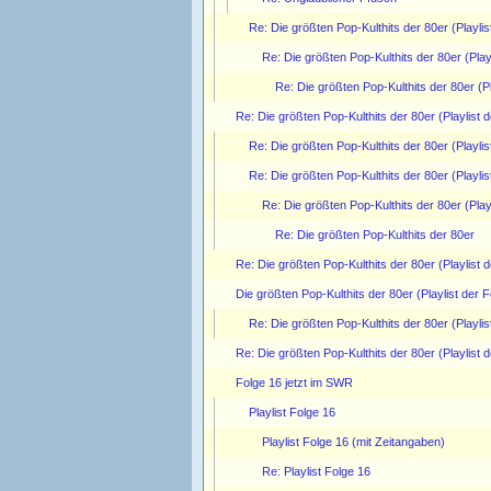
Re: Die größten Pop-Kulthits der 80er (Playlis
Re: Die größten Pop-Kulthits der 80er (Play
Re: Die größten Pop-Kulthits der 80er (Pl
Re: Die größten Pop-Kulthits der 80er (Playlist 
Re: Die größten Pop-Kulthits der 80er (Playlis
Re: Die größten Pop-Kulthits der 80er (Playlis
Re: Die größten Pop-Kulthits der 80er (Play
Re: Die größten Pop-Kulthits der 80er
Re: Die größten Pop-Kulthits der 80er (Playlist 
Die größten Pop-Kulthits der 80er (Playlist der F
Re: Die größten Pop-Kulthits der 80er (Playlis
Re: Die größten Pop-Kulthits der 80er (Playlist 
Folge 16 jetzt im SWR
Playlist Folge 16
Playlist Folge 16 (mit Zeitangaben)
Re: Playlist Folge 16