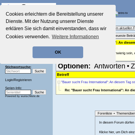
Die Fernseh-Diskussionsforen von
Cookies erleichtern die Bereitstellung unserer
Dienste. Mit der Nutzung unserer Dienste
Startseite
Aktuelles Forum
Aktuelles Forum
erklären Sie sich damit einverstanden, dass wir
Fragen, Antworten und Meinungen zum aktuellen
Nostalgieecke
Themenübersicht
•
Neues Thema
•
Neueste Beitr
Cookies verwenden.
Weitere Informationen
Film-Forum
Der Werbeblock
Re: "Bauer sucht Frau International": An diesem 
geschrieben von:
U-56
, 20.05.25 16:08
Zeichentrick-Forum
OK
Ratgeber Technik
Nicht nur für einen Bauern dürfte es schwierig sein, 
Sendeschluss!
Optionen:
Antworten
•
Z
Stichwortsuche:
Betreff
Login
/
Registrieren
"Bauer sucht Frau International": An diesem Tag sta
Serien-Info:
Re: "Bauer sucht Frau International": An die
Powered by
wunschliste.de
Forenliste
•
Themenüber
In diesem Forum dürfen l
Klicke hier, um Dich ein