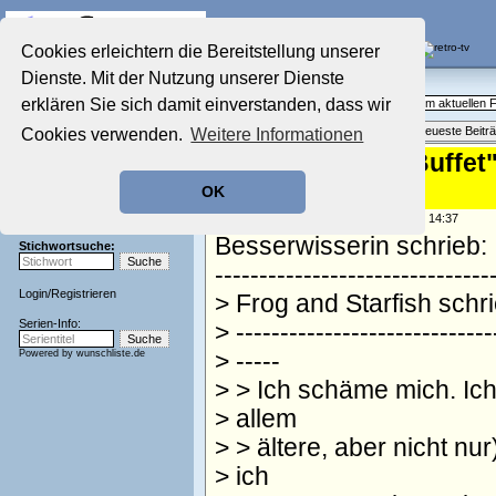
Die Fernseh-Diskussionsforen von
Cookies erleichtern die Bereitstellung unserer
Dienste. Mit der Nutzung unserer Dienste
Startseite
Aktuelles Forum
Aktuelles Forum
erklären Sie sich damit einverstanden, dass wir
Fragen, Antworten und Meinungen zum aktuellen
Nostalgieecke
Themenübersicht
•
Neues Thema
•
Neueste Beitr
Cookies verwenden.
Weitere Informationen
Film-Forum
Der Werbeblock
Re: Nach "ARD-Buffet"-
Zeichentrick-Forum
aus
OK
Ratgeber Technik
Sendeschluss!
geschrieben von:
andreas_n
, 24.12.24 14:37
Besserwisserin schrieb:
Stichwortsuche:
-------------------------------
Login
/
Registrieren
> Frog and Starfish schri
Serien-Info:
> -----------------------------
Powered by
wunschliste.de
> -----
> > Ich schäme mich. Ic
> allem
> > ältere, aber nicht n
> ich