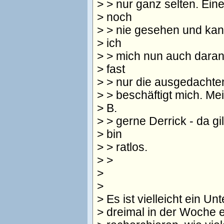
> > nur ganz selten. Ein
> noch
> > nie gesehen und kann
> ich
> > mich nun auch daran
> fast
> > nur die ausgedachte
> > beschäftigt mich. Me
> B.
> > gerne Derrick - da gil
> bin
> > ratlos.
> >
>
>
> Es ist vielleicht ein Un
> dreimal in der Woche e