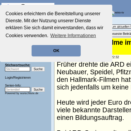
Die Fernseh-Diskussionsforen von
Cookies erleichtern die Bereitstellung unserer
Dienste. Mit der Nutzung unserer Dienste
Startseite
Aktuelles Forum
Aktuelles Forum
Fragen, Antworten und Meinungen zum aktuelle
erklären Sie sich damit einverstanden, dass wir
Nostalgieecke
Themenübersicht
•
Neues Thema
•
Neueste Beitr
Cookies verwenden.
Weitere Informationen
Film-Forum
Re: Weihnachtsfilme im
Der Werbeblock
Zeichentrick-Forum
2024
OK
Ratgeber Technik
Sendeschluss!
geschrieben von:
tomgilles
, 08.11.24 22:32
Früher drehte die ARD e
Stichwortsuche:
Neubauer, Speidel, Pfit
Login
/
Registrieren
den Hallmark-Filmen hatt
Serien-Info:
sich jedenfalls um keine
Powered by
wunschliste.de
Heute wird jeder Euro d
viele bekannte Darstelle
einen Bildungsauftrag.