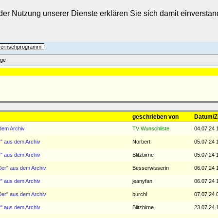
t der Nutzung unserer Dienste erklären Sie sich damit einverst
 Fernsehprogramm
äge
geschrieben von
Datum/Z
 dem Archiv
TV Wunschliste
04.07.24 
r" aus dem Archiv
Norbert
05.07.24 
r" aus dem Archiv
Blitzbirne
05.07.24 
0er" aus dem Archiv
Besserwisserin
06.07.24 
r" aus dem Archiv
jeanyfan
06.07.24 
0er" aus dem Archiv
burchi
07.07.24 
r" aus dem Archiv
Blitzbirne
23.07.24 