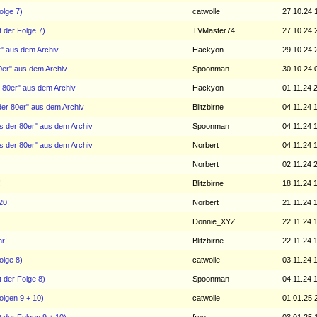
olge 7)
catwolle
27.10.24 
t der Folge 7)
TVMaster74
27.10.24 
r" aus dem Archiv
Hackyon
29.10.24 
0er" aus dem Archiv
Spoonman
30.10.24 
r 80er" aus dem Archiv
Hackyon
01.11.24 
der 80er" aus dem Archiv
Blitzbirne
04.11.24 
ts der 80er" aus dem Archiv
Spoonman
04.11.24 
ts der 80er" aus dem Archiv
Norbert
04.11.24 
Norbert
02.11.24 
!
Blitzbirne
18.11.24 
20!
Norbert
21.11.24 
Donnie_XYZ
22.11.24 
r!
Blitzbirne
22.11.24 
olge 8)
catwolle
03.11.24 
t der Folge 8)
Spoonman
04.11.24 
Folgen 9 + 10)
catwolle
01.01.25 