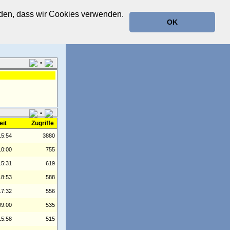
anden, dass wir Cookies verwenden.
OK
•
•
eit
Zugriffe
15:54
3880
10:00
755
15:31
619
18:53
588
17:32
556
09:00
535
15:58
515