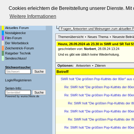
Cookies erleichtern die Bereitstellung unserer Dienste. Mi
Die Fernseh-Diskussionsforen von
Weitere Informationen
Startseite
Aktuelles Forum
Aktuelles Forum
Fragen, Antworten und Meinungen zum aktuellen
Nostalgieecke
Themenübersicht
•
Neues Thema
•
Neueste Beitr
Film-Forum
Der Werbeblock
Heute, 28.09.2024 ab 23.30 in SWR und SR Teil 5!
Zeichentrick-Forum
geschrieben von:
Norbert
, 28.09.24 13:24
Ratgeber Technik
Und es gibt wie üblich keine Wiederholung.
Sendeschluss!
Optionen:
Antworten
•
Zitieren
Stichwortsuche:
Betreff
SWR holt "Die größten Pop-Kulthits der 80er" aus
Login
/
Registrieren
Re: SWR holt "Die größten Pop-Kulthits der 80e
Serien-Info:
Re: SWR holt "Die größten Pop-Kulthits der 80e
Powered by
wunschliste.de
Re: SWR holt "Die größten Pop-Kulthits der 8
Re: SWR holt "Die größten Pop-Kulthits der 80e
Re: SWR holt "Die größten Pop-Kulthits der 8
Re: SWR holt "Die größten Pop-Kulthits der 80e