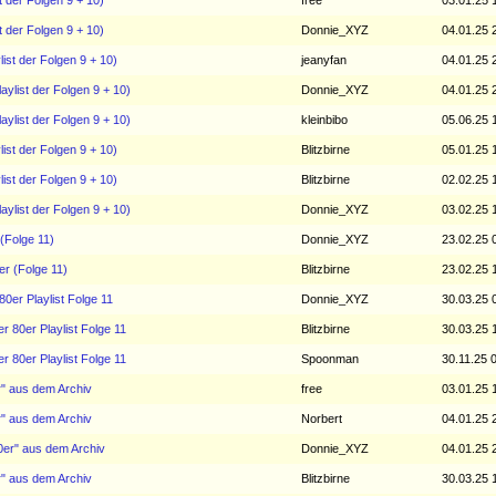
t der Folgen 9 + 10)
free
03.01.25 
t der Folgen 9 + 10)
Donnie_XYZ
04.01.25 
list der Folgen 9 + 10)
jeanyfan
04.01.25 
aylist der Folgen 9 + 10)
Donnie_XYZ
04.01.25 
aylist der Folgen 9 + 10)
kleinbibo
05.06.25 
list der Folgen 9 + 10)
Blitzbirne
05.01.25 
list der Folgen 9 + 10)
Blitzbirne
02.02.25 
aylist der Folgen 9 + 10)
Donnie_XYZ
03.02.25 
 (Folge 11)
Donnie_XYZ
23.02.25 
er (Folge 11)
Blitzbirne
23.02.25 
80er Playlist Folge 11
Donnie_XYZ
30.03.25 
r 80er Playlist Folge 11
Blitzbirne
30.03.25 
r 80er Playlist Folge 11
Spoonman
30.11.25 
r" aus dem Archiv
free
03.01.25 
r" aus dem Archiv
Norbert
04.01.25 
0er" aus dem Archiv
Donnie_XYZ
04.01.25 
r" aus dem Archiv
Blitzbirne
30.03.25 