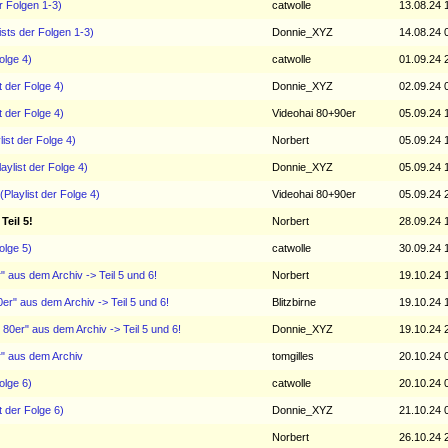
er Folgen 1-3)
catwolle
13.08.24 
ists der Folgen 1-3)
Donnie_XYZ
14.08.24 
olge 4)
catwolle
01.09.24 
t der Folge 4)
Donnie_XYZ
02.09.24 
t der Folge 4)
Videohai 80+90er
05.09.24 
ist der Folge 4)
Norbert
05.09.24 
aylist der Folge 4)
Donnie_XYZ
05.09.24 
(Playlist der Folge 4)
Videohai 80+90er
05.09.24 
Teil 5!
Norbert
28.09.24 
olge 5)
catwolle
30.09.24 
" aus dem Archiv -> Teil 5 und 6!
Norbert
19.10.24 
er" aus dem Archiv -> Teil 5 und 6!
Blitzbirne
19.10.24 
 80er" aus dem Archiv -> Teil 5 und 6!
Donnie_XYZ
19.10.24 
r" aus dem Archiv
tomgilles
20.10.24 
olge 6)
catwolle
20.10.24 
t der Folge 6)
Donnie_XYZ
21.10.24 
Norbert
26.10.24 