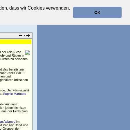
anden, dass wir Cookies verwenden.
OK
•
h bei Tele 5 von
ofe und Rütten in
Filmen zu belohnen -
nd das bereits zur
80er-Jahre-Sci-Fi-
chen und
egendären britischen
rde. Der Film erzählt
ät.
Sophie Marceau
b darin sein
ich jedoch inmitten
n, aus der Feder von
an Aykroyd
im
d ihre alte Band und
try-Gruppe, den