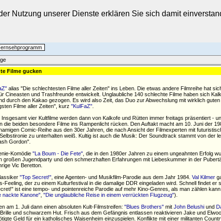
t der Nutzung unserer Dienste erklären Sie sich damit einverst
 Fernsehprogramm
äge
ute Filme gucken
aZ"
alias "Die schlechtesten Filme aller Zeiten" ins Leben. Die etwas andere Filmreihe hat sic
ür Cineasten und Trashfreunde entwickelt. Unglaubliche 140 schlechte Filme haben sich Kalk
 durch den Kakao gezogen. Es wird also Zeit, das Duo zur Abwechslung mit wirklich guten 
gsten Filme aller Zeiten", kurz
"KulFaZ"
.
el. Insgesamt vier Kultfilme werden dann von Kalkofe und Rütten immer freitags präsentiert - u
n die beiden besondere Filme ins Rampenlicht rücken. Den Auftakt macht am 10. Juni der 19
chnamigen Comic-Reihe aus den 30er Jahren, die nach Ansicht der Filmexperten mit futuristis
lbstironie zu unterhalten weiß. Kultig ist auch die Musik: Der Soundtrack stammt von der l
ash Gordon".
eenie-Komödie
"La Boum - Die Fete"
, die in den 1980er Jahren zu einem ungeahnten Erfolg wu
en großen Jugendparty und den schmerzhaften Erfahrungen mit Liebeskummer in der Pubert
hrige Vic Beretton.
Klassiker
"Top Secret!"
, eine Agenten- und Musikfilm-Parodie aus dem Jahr 1984.
Val Kilmer
ga
-Feeling, der zu einem Kulturfestival in die damalige DDR eingeladen wird. Schnell findet er s
ecret!" ist eine tempo- und pointenreiche Parodie auf mehr Kino-Genres, als man zählen kan
e nackte Kanone"
,
"Die unglaubliche Reise in einem verrückten Flugzeug"
).
n am 1. Juli dann einen absoluten Kult-Filmstreifen:
"Blues Brothers"
mit
John Belushi
und
D
Brille und schwarzem Hut. Frisch aus dem Gefängnis entlassen reaktivieren Jake und Elwoo
tigte Geld für ein katholisches Waisenheim einzuspielen. Konflikte mit einer militanten Coun