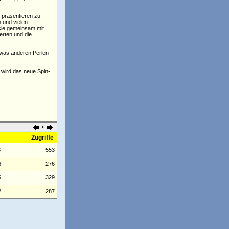
 präsentieren zu
 und vielen
 sie gemeinsam mit
erten und die
etwas anderen Perlen
 wird das neue Spin-
•
Zugriffe
3
553
6
276
6
329
2
287