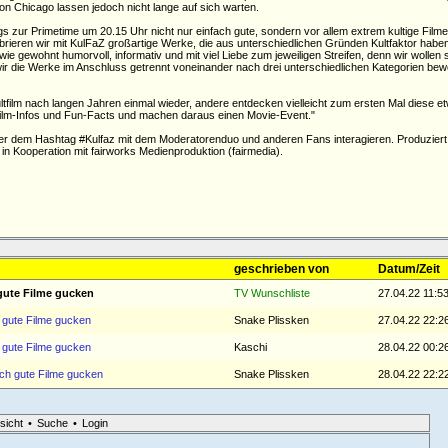
von Chicago lassen jedoch nicht lange auf sich warten.
s zur Primetime um 20.15 Uhr nicht nur einfach gute, sondern vor allem extrem kultige Filme
rieren wir mit KulFaZ großartige Werke, die aus unterschiedlichen Gründen Kultfaktor haben
ie gewohnt humorvoll, informativ und mit viel Liebe zum jeweiligen Streifen, denn wir wollen
r die Werke im Anschluss getrennt voneinander nach drei unterschiedlichen Kategorien bew
ltfilm nach langen Jahren einmal wieder, andere entdecken vielleicht zum ersten Mal diese 
 Film-Infos und Fun-Facts und machen daraus einen Movie-Event.
er dem Hashtag #Kulfaz mit dem Moderatorenduo und anderen Fans interagieren. Produziert
 in Kooperation mit fairworks Medienproduktion (fairmedia).
geschrieben von
Datum/Zeit
gute Filme gucken
TV Wunschliste
27.04.22 11:5
h gute Filme gucken
Snake Plissken
27.04.22 22:2
h gute Filme gucken
Kaschi
28.04.22 00:2
ich gute Filme gucken
Snake Plissken
28.04.22 22:2
sicht
•
Suche
•
Login