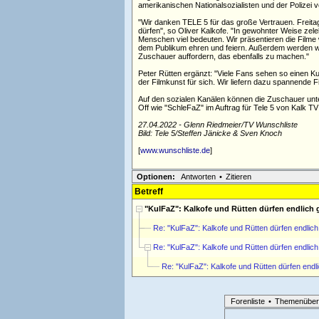
amerikanischen Nationalsozialisten und der Polizei 
Wir danken TELE 5 für das große Vertrauen. Freitag
dürfen
, so Oliver Kalkofe.
In gewohnter Weise zeleb
Menschen viel bedeuten. Wir präsentieren die Filme w
dem Publikum ehren und feiern. Außerdem werden wi
Zuschauer auffordern, das ebenfalls zu machen.
Peter Rütten ergänzt:
Viele Fans sehen so einen Ku
der Filmkunst für sich. Wir liefern dazu spannende
Auf den sozialen Kanälen können die Zuschauer unt
Off wie "SchleFaZ" im Auftrag für Tele 5 von Kalk TV
27.04.2022 - Glenn Riedmeier/TV Wunschliste
Bild: Tele 5/Steffen Jänicke & Sven Knoch
[
www.wunschliste.de
]
Optionen:
Antworten
•
Zitieren
Betreff
"KulFaZ": Kalkofe und Rütten dürfen endlich 
Re: "KulFaZ": Kalkofe und Rütten dürfen endlic
Re: "KulFaZ": Kalkofe und Rütten dürfen endlic
Re: "KulFaZ": Kalkofe und Rütten dürfen endl
Forenliste
•
Themenüber