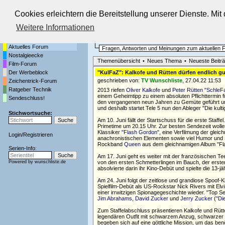
Cookies erleichtern die Bereitstellung unserer Dienste. Mi
Die Fernseh-Diskussionsforen von
Weitere Informationen
Startseite
Aktuelles Forum
Aktuelles Forum
Fragen, Antworten und Meinungen zum aktuellen
Nostalgieecke
Themenübersicht
•
Neues Thema
•
Neueste Beitr
Film-Forum
Der Werbeblock
"KulFaZ": Kalkofe und Rütten dürfen endlich g
geschrieben von:
TV Wunschliste
, 27.04.22 11:53
Zeichentrick-Forum
Ratgeber Technik
2013 riefen
Oliver Kalkofe
und
Peter Rütten
"SchleF
einem Geheimtipp zu einem absoluten Pflichttermin f
Sendeschluss!
den vergangenen neun Jahren zu Gemüte geführt und
und deshalb startet Tele 5 nun den Ableger "Die kulti
Stichwortsuche:
Am 10. Juni fällt der Startschuss für die erste Staff
Primetime um 20.15 Uhr. Zur besten Sendezeit wolle
Klassiker
"Flash Gordon"
, eine Verfilmung der glei
Login
/
Registrieren
anachronistischen Elementen sowie viel Humor und Se
Rockband
Queen
aus dem gleichnamigen Album "Fl
Serien-Info:
Am 17. Juni geht es weiter mit der französischen T
Powered by
wunschliste.de
von den ersten Schmetterlingen im Bauch, der erst
absolvierte darin ihr Kino-Debüt und spielte die 13-jä
Am 24. Juni folgt der zeitlose und grandiose Spoof-
Spielfilm-Debüt als US-Rockstar Nick Rivers mit Elvis
einer irrwitzigen Spionagegeschichte wieder. "Top S
Jim Abrahams
,
David Zucker
und
Jerry Zucker
(
"Di
Zum Staffelabschluss präsentieren Kalkofe und Rütte
legendären Outfit mit schwarzem Anzug, schwarzer 
begeben sich auf eine göttliche Mission, um das benö