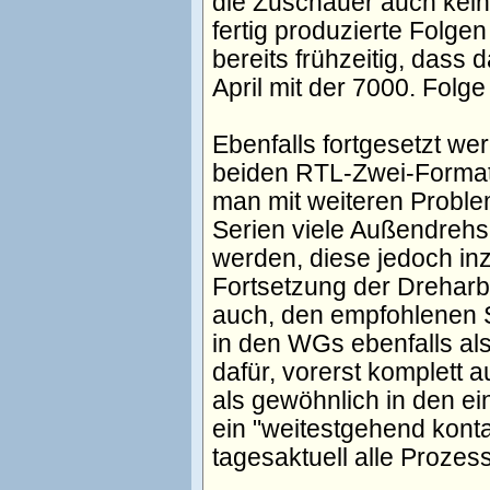
die Zuschauer auch kei
fertig produzierte Folge
bereits frühzeitig, dass
April mit der 7000. Folge 
Ebenfalls fortgesetzt w
beiden RTL-Zwei-Forma
man mit weiteren Proble
Serien viele Außendrehs
werden, diese jedoch in
Fortsetzung der Dreharbe
auch, den empfohlenen S
in den WGs ebenfalls als
dafür, vorerst komplett 
als gewöhnlich in den ei
ein
weitestgehend konta
tagesaktuell alle Prozes