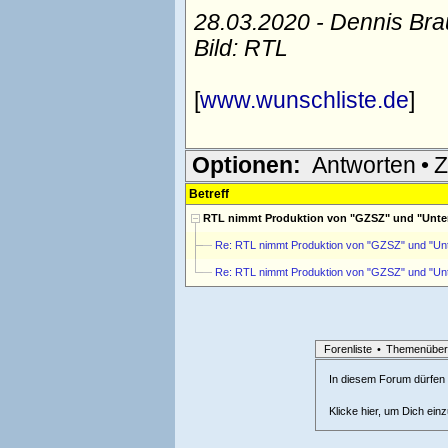
28.03.2020 - Dennis Br
Bild: RTL
[
www.wunschliste.de
]
Optionen:
Antworten
•
Z
Betreff
RTL nimmt Produktion von "GZSZ" und "Unter
Re: RTL nimmt Produktion von "GZSZ" und "Unt
Re: RTL nimmt Produktion von "GZSZ" und "Unt
Forenliste
•
Themenüber
In diesem Forum dürfen l
Klicke hier, um Dich ein