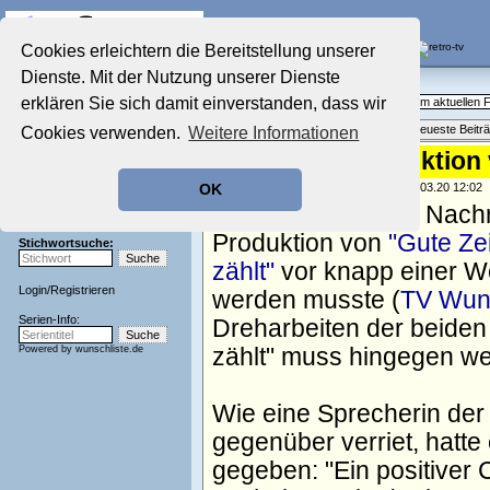
Die Fernseh-Diskussionsforen von
Cookies erleichtern die Bereitstellung unserer
Dienste. Mit der Nutzung unserer Dienste
Startseite
Aktuelles Forum
Aktuelles Forum
erklären Sie sich damit einverstanden, dass wir
Fragen, Antworten und Meinungen zum aktuellen
Nostalgieecke
Themenübersicht
•
Neues Thema
•
Neueste Beitr
Cookies verwenden.
Weitere Informationen
Film-Forum
Der Werbeblock
RTL nimmt Produktion 
Zeichentrick-Forum
geschrieben von:
TV Wunschliste
, 28.03.20 12:02
OK
Ratgeber Technik
Überwiegend gute Nachr
Sendeschluss!
Produktion von
"Gute Zei
Stichwortsuche:
zählt"
vor knapp einer W
Login
/
Registrieren
werden musste (
TV Wuns
Serien-Info:
Dreharbeiten der beiden 
Powered by
wunschliste.de
zählt" muss hingegen we
Wie eine Sprecherin der
gegenüber verriet, hatte
gegeben:
Ein positiver