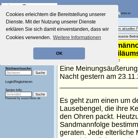
Die Fernseh-Diskussionsforen von
Cookies erleichtern die Bereitstellung unserer
Dienste. Mit der Nutzung unserer Dienste
Startseite
Aktuelles Forum
Aktuelles Forum
erklären Sie sich damit einverstanden, dass wir
Fragen, Antworten und Meinungen zum aktuellen
Nostalgieecke
Themenübersicht
•
Neues Thema
•
Neueste Beitr
Cookies verwenden.
Weitere Informationen
Film-Forum
Der Werbeblock
Re: "Unser Sandmännch
Zeichentrick-Forum
Specials und Jubiläum
OK
Ratgeber Technik
Sendeschluss!
geschrieben von:
hakko
, 24.11.19 14:07
Eine Meinungsäußerung 
Stichwortsuche:
Nacht gestern am 23.11
Login
/
Registrieren
___________________
Serien-Info:
Powered by
wunschliste.de
Es geht zum einen um de
Lausebengel, die ihre K
den Ohren packt. Heutzu
Sandmannfolge bestimmt 
geraten. Jede elterlich