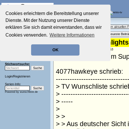
Die Fernseh-Diskussionsforen von
Cookies erleichtern die Bereitstellung unserer
Dienste. Mit der Nutzung unserer Dienste
Startseite
Aktuelles Forum
Aktuelles Forum
erklären Sie sich damit einverstanden, dass wir
Fragen, Antworten und Meinungen zum aktuellen
Nostalgieecke
Themenübersicht
•
Neues Thema
•
Neueste Beitr
Cookies verwenden.
Weitere Informationen
Film-Forum
Der Werbeblock
Re: Amazon-Highlights
Zeichentrick-Forum
geschrieben von:
faxe61
, 05.08.19 21:53
OK
Ratgeber Technik
Naja, jetzt nach dem Sup
Sendeschluss!
Stichwortsuche:
4077hawkeye schrieb:
Login
/
Registrieren
-------------------------------
Serien-Info:
> TV Wunschliste schrieb
Powered by
wunschliste.de
> -----------------------------
> -----
>
> >
> > Aus deutscher Sicht 