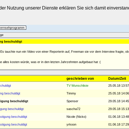
t der Nutzung unserer Dienste erklären Sie sich damit einverst
 Fernsehprogramm
äge
ng beschuldigt
s tauchte nun ein Video von einer Reporterin auf, Freeman sie vor dem Interview fragte, ob s
 alles kosten würde, was er in den letzten Jahrzehnten aufgebaut hat :(
geschrieben von
Datum/Zeit
chuldigt
TV Wunschliste
25.05.18 13:57
ng beschuldigt
Timmy
25.05.18 14:06
tigung beschuldigt
Spenser
29.05.18 14:45
gung beschuldigt
sascha72
29.05.18 15:13
tigung beschuldigt
Nicole (Nicko)
01.06.18 13:48
tigung beschuldigt
yrkoon
01.06.18 17:29