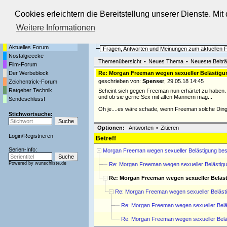
Cookies erleichtern die Bereitstellung unserer Dienste. Mi
Die Fernseh-Diskussionsforen von
Weitere Informationen
Startseite
Aktuelles Forum
Aktuelles Forum
Fragen, Antworten und Meinungen zum aktuellen
Nostalgieecke
Themenübersicht
•
Neues Thema
•
Neueste Beitr
Film-Forum
Der Werbeblock
Re: Morgan Freeman wegen sexueller Belästigu
geschrieben von:
Spenser
, 29.05.18 14:45
Zeichentrick-Forum
Ratgeber Technik
Scheint sich gegen Freeman nun erhärtet zu haben. E
und ob sie gerne Sex mit alten Männern mag...
Sendeschluss!
Oh je....es wäre schade, wenn Freeman solche Dinge
Stichwortsuche:
Optionen:
Antworten
•
Zitieren
Login
/
Registrieren
Betreff
Serien-Info:
Morgan Freeman wegen sexueller Belästigung bes
Powered by
wunschliste.de
Re: Morgan Freeman wegen sexueller Belästigu
Re: Morgan Freeman wegen sexueller Beläs
Re: Morgan Freeman wegen sexueller Belästi
Re: Morgan Freeman wegen sexueller Beläs
Re: Morgan Freeman wegen sexueller Beläs