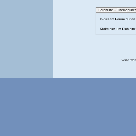
Forenliste
•
Themenüber
In diesem Forum dürfen l
Klicke hier, um Dich ein
Verantwort