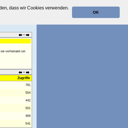
anden, dass wir Cookies verwenden.
OK
•
ie verheiratet sei
•
Zugriffe
781
554
442
501
469
541