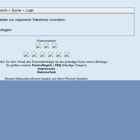
sicht
•
Suche
•
Login
eider nur registrierte Teilnehmer schreiben.
zuloggen.
Partnerseiten
lich für den Inhalt der Forumsbeiträge ist der jeweilige Autor eines Beitrags.
Es gelten unsere
Foren-Regeln
|
FAQ
(Häufige Fragen)
Impressum
Datenschutz
Dieses Diskussionsforum basiert auf dem
Phorum
-System.