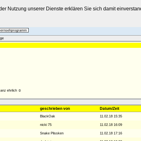
t der Nutzung unserer Dienste erklären Sie sich damit einverst
 Fernsehprogramm
äge
Ganz ehrlich ☺
geschrieben von
Datum/Zeit
BlackOak
11.02.18 15:35
nicki 75
11.02.18 16:09
Snake Plissken
11.02.18 17:16