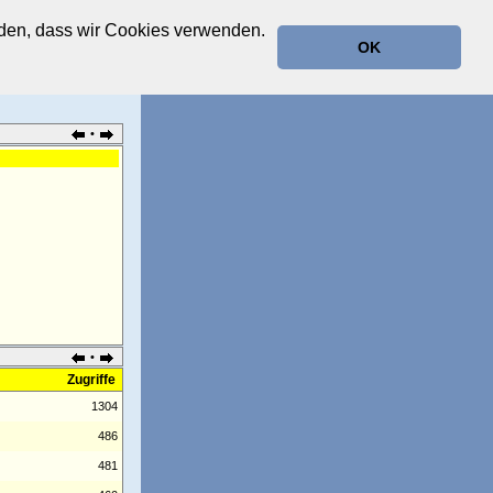
anden, dass wir Cookies verwenden.
OK
•
•
Zugriffe
1304
486
481