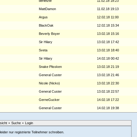
derletzte
11.02.18 18:23
MattDamon
11.02.18 19:13
Argus
12.02.18 11:00
BlackOak
12.02.18 15:34
Beverly Boyer
13.02.18 15:16
Sir Hilary
13.02.18 17:42
Sveta
13.02.18 18:40
Sir Hilary
14.02.18 00:42
Snake Plissken
13.02.18 21:19
General Custer
13.02.18 21:46
Nicole (Nicko)
13.02.18 22:30
General Custer
13.02.18 22:57
GerneGucker
14.02.18 17:22
General Custer
14.02.18 19:38
sicht
•
Suche
•
Login
eider nur registrierte Teilnehmer schreiben.