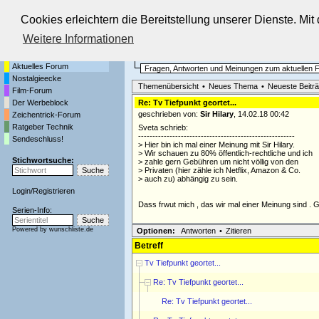
Cookies erleichtern die Bereitstellung unserer Dienste. Mi
Die Fernseh-Diskussionsforen von
Weitere Informationen
Startseite
Aktuelles Forum
Aktuelles Forum
Fragen, Antworten und Meinungen zum aktuellen
Nostalgieecke
Themenübersicht
•
Neues Thema
•
Neueste Beitr
Film-Forum
Der Werbeblock
Re: Tv Tiefpunkt geortet...
geschrieben von:
Sir Hilary
, 14.02.18 00:42
Zeichentrick-Forum
Ratgeber Technik
Sveta schrieb:
-------------------------------------------------------
Sendeschluss!
> Hier bin ich mal einer Meinung mit Sir Hilary.
> Wir schauen zu 80% öffentlich-rechtliche und ich
Stichwortsuche:
> zahle gern Gebühren um nicht völlig von den
> Privaten (hier zähle ich Netflix, Amazon & Co.
> auch zu) abhängig zu sein.
Login
/
Registrieren
Dass frwut mich , das wir mal einer Meinung sind . 
Serien-Info:
Powered by
wunschliste.de
Optionen:
Antworten
•
Zitieren
Betreff
Tv Tiefpunkt geortet...
Re: Tv Tiefpunkt geortet...
Re: Tv Tiefpunkt geortet...