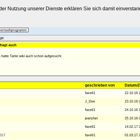
t der Nutzung unserer Dienste erklären Sie sich damit einverst
 Fernsehprogramm
äge
 fragt auch
 hatte Tante wiki auch schon aufgesucht.
geschrieben von
Datum/Z
faxe61
22.10.16 
J_Doe
23.10.16 
faxe61
24.10.16 
jeanyfan
25.10.16 
faxe61
14.02.17 
2017
faxe61
01.03.17 