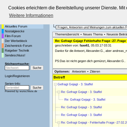
Cookies erleichtern die Bereitstellung unserer Dienste. Mi
Die Fernseh-Diskussionsforen von
Weitere Informationen
Startseite
Aktuelles Forum
Aktuelles Forum
Fragen, Antworten und Meinungen zum aktuellen
Nostalgieecke
Themenübersicht
•
Neues Thema
•
Neueste Beitr
Film-Forum
Der Werbeblock
Re: Gefragt Gejagt Fehlerhafte Frage -27. Frage
geschrieben von:
faxe61
, 05.03.17 03:31
Zeichentrick-Forum
Ratgeber Technik
Danke für die Antwort, Alexander.G., aber andreas_n
Sendeschluss!
PS:Das ist nicht gegen dich gemünzt, Alexander.G..
Stichwortsuche:
Optionen:
Antworten
•
Zitieren
Login
/
Registrieren
Betreff
Serien-Info:
Gefragt Gejagt - 3. Staffel
Powered by
wunschliste.de
Re: Gefragt Gejagt - 3. Staffel
Re: Gefragt Gejagt - 3. Staffel
Re: Gefragt Gejagt - 3. Staffel
Re: Gefragt Gejagt - 3. Staffel
Re: Gefragt Gejagt - Fehlerhafte Frage -27.02.