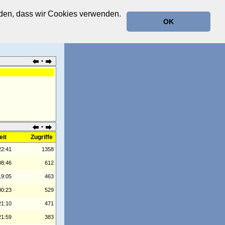
anden, dass wir Cookies verwenden.
OK
•
•
eit
Zugriffe
22:41
1358
08:46
612
19:05
463
00:23
529
21:10
471
21:59
383