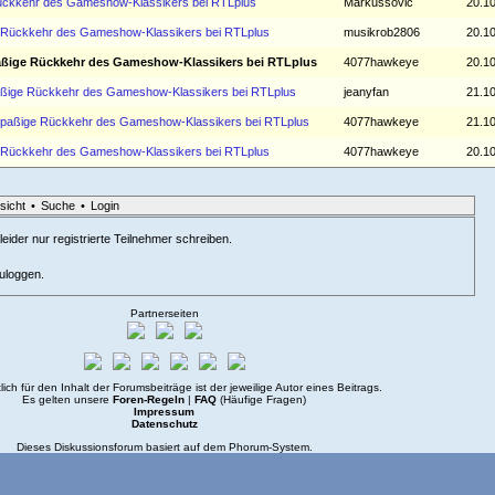
 Rückkehr des Gameshow-Klassikers bei RTLplus
Markussovic
20.10
ge Rückkehr des Gameshow-Klassikers bei RTLplus
musikrob2806
20.10
Spaßige Rückkehr des Gameshow-Klassikers bei RTLplus
4077hawkeye
20.10
Spaßige Rückkehr des Gameshow-Klassikers bei RTLplus
jeanyfan
21.10
- Spaßige Rückkehr des Gameshow-Klassikers bei RTLplus
4077hawkeye
21.10
ge Rückkehr des Gameshow-Klassikers bei RTLplus
4077hawkeye
20.10
sicht
•
Suche
•
Login
eider nur registrierte Teilnehmer schreiben.
zuloggen.
Partnerseiten
lich für den Inhalt der Forumsbeiträge ist der jeweilige Autor eines Beitrags.
Es gelten unsere
Foren-Regeln
|
FAQ
(Häufige Fragen)
Impressum
Datenschutz
Dieses Diskussionsforum basiert auf dem
Phorum
-System.