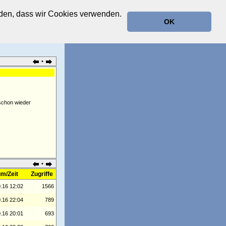
anden, dass wir Cookies verwenden.
OK
•
 schon wieder
•
m/Zeit
Zugriffe
.16 12:02
1566
.16 22:04
789
.16 20:01
693