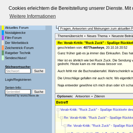
Cookies erleichtern die Bereitstellung unserer Dienste. Mi
Die Fernseh-Diskussionsforen von
Weitere Informationen
Startseite
Aktuelles Forum
Aktuelles Forum
Fragen, Antworten und Meinungen zum aktuellen
Nostalgieecke
Themenübersicht
•
Neues Thema
•
Neueste Beitr
Film-Forum
Der Werbeblock
Re: Vorab-Kritik: "Ruck Zuck" - Spaßige Rückk
geschrieben von:
4077hawkeye
, 20.10.16 20:52
Zeichentrick-Forum
Ratgeber Technik
Ganz früher gab es ja immer das Einkaufen. Das hat 
Sendeschluss!
Hier ist es ähnlich wie bei Ruck Zuck. Die Sendung
gedreht. Heute kam es mir etwas besser vor.
Stichwortsuche:
Auch fehlt mir die Buchstabiertafel. Wahrscheinlich 
Die Umschläge gefallen mir auch nicht. Wo eigentl
Login
/
Registrieren
Naja entweder gewöhne ich mich dran oder ich sch
Serien-Info:
Powered by
wunschliste.de
Optionen:
Antworten
•
Zitieren
Betreff
Vorab-Kritik: "Ruck Zuck" - Spaßige Rückkehr d
Re: Vorab-Kritik: "Ruck Zuck" - Spaßige Rück
Re: Vorab-Kritik: "Ruck Zuck" - Spaßige Rü