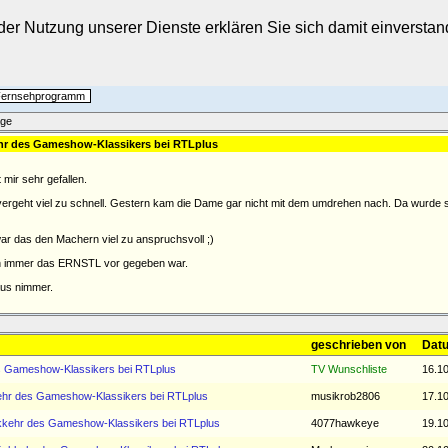
t der Nutzung unserer Dienste erklären Sie sich damit einverst
 Fernsehprogramm
äge
ehr des Gameshow-Klassikers bei RTLplus
mir sehr gefallen.
 vergeht viel zu schnell. Gestern kam die Dame gar nicht mit dem umdrehen nach. Da wurde
war das den Machern viel zu anspruchsvoll ;)
ich immer das ERNSTL vor gegeben war.
aus nimmer.
geschrieben von
Datu
es Gameshow-Klassikers bei RTLplus
TV Wunschliste
16.10
kehr des Gameshow-Klassikers bei RTLplus
musikrob2806
17.10
ckkehr des Gameshow-Klassikers bei RTLplus
4077hawkeye
19.10