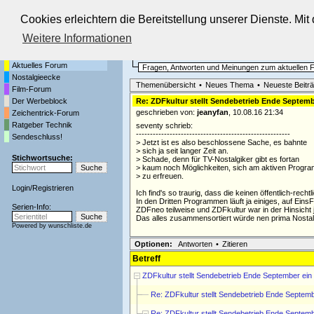
Cookies erleichtern die Bereitstellung unserer Dienste. Mi
Die Fernseh-Diskussionsforen von
Weitere Informationen
Startseite
Aktuelles Forum
Aktuelles Forum
Fragen, Antworten und Meinungen zum aktuellen
Nostalgieecke
Themenübersicht
•
Neues Thema
•
Neueste Beitr
Film-Forum
Der Werbeblock
Re: ZDFkultur stellt Sendebetrieb Ende Septemb
geschrieben von:
jeanyfan
, 10.08.16 21:34
Zeichentrick-Forum
Ratgeber Technik
seventy schrieb:
-------------------------------------------------------
Sendeschluss!
> Jetzt ist es also beschlossene Sache, es bahnte
> sich ja seit langer Zeit an.
Stichwortsuche:
> Schade, denn für TV-Nostalgiker gibt es fortan
> kaum noch Möglichkeiten, sich am aktiven Progr
> zu erfreuen.
Login
/
Registrieren
Ich find's so traurig, dass die keinen öffentlich-re
In den Dritten Programmen läuft ja einiges, auf Ein
Serien-Info:
ZDFneo teilweise und ZDFkultur war in der Hinsicht 
Das alles zusammensortiert würde nen prima Nosta
Powered by
wunschliste.de
Optionen:
Antworten
•
Zitieren
Betreff
ZDFkultur stellt Sendebetrieb Ende September ein
Re: ZDFkultur stellt Sendebetrieb Ende Septemb
Re: ZDFkultur stellt Sendebetrieb Ende Septemb