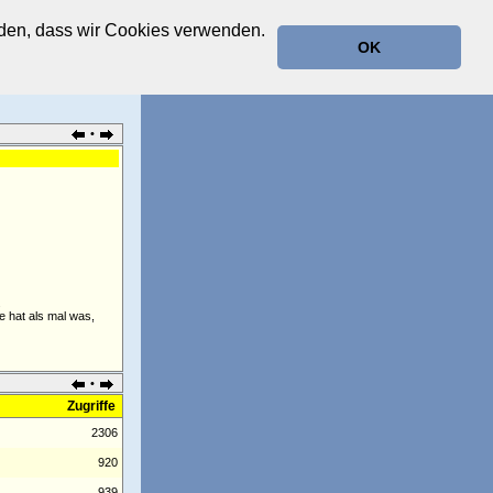
anden, dass wir Cookies verwenden.
OK
•
.
e hat als mal was,
•
Zugriffe
2306
920
939