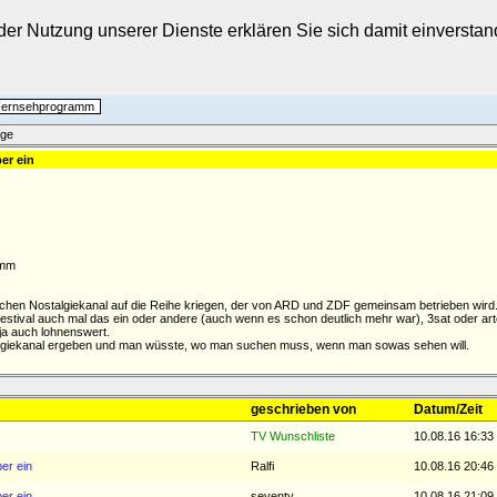
t der Nutzung unserer Dienste erklären Sie sich damit einverst
 Fernsehprogramm
äge
er ein
amm
chtlichen Nostalgiekanal auf die Reihe kriegen, der von ARD und ZDF gemeinsam betrieben wird
sFestival auch mal das ein oder andere (auch wenn es schon deutlich mehr war), 3sat oder art
ja auch lohnenswert.
lgiekanal ergeben und man wüsste, wo man suchen muss, wenn man sowas sehen will.
geschrieben von
Datum/Zeit
TV Wunschliste
10.08.16 16:33
er ein
Ralfi
10.08.16 20:46
er ein
seventy
10.08.16 21:09