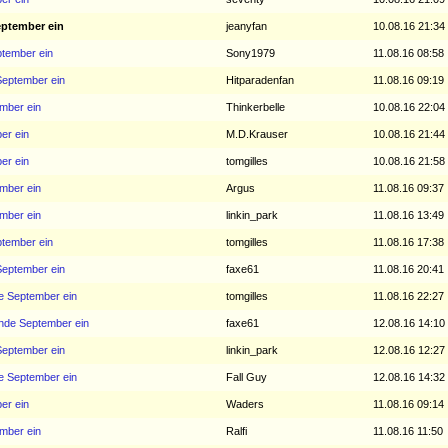
eptember ein
jeanyfan
10.08.16 21:34
ptember ein
Sony1979
11.08.16 08:58
September ein
Hitparadenfan
11.08.16 09:19
ember ein
Thinkerbelle
10.08.16 22:04
er ein
M.D.Krauser
10.08.16 21:44
er ein
tomgilles
10.08.16 21:58
ember ein
Argus
11.08.16 09:37
ember ein
linkin_park
11.08.16 13:49
ptember ein
tomgilles
11.08.16 17:38
September ein
faxe61
11.08.16 20:41
de September ein
tomgilles
11.08.16 22:27
Ende September ein
faxe61
12.08.16 14:10
September ein
linkin_park
12.08.16 12:27
de September ein
Fall Guy
12.08.16 14:32
er ein
Waders
11.08.16 09:14
ember ein
Ralfi
11.08.16 11:50