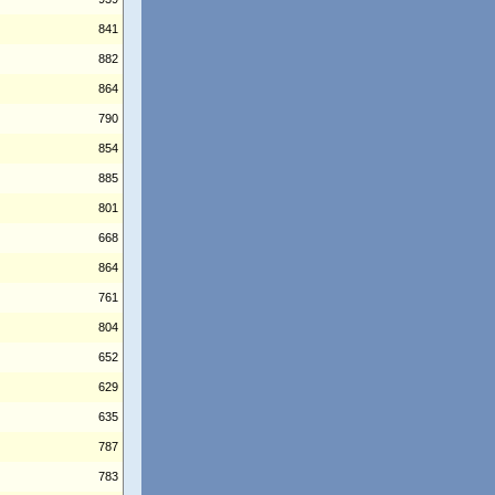
841
882
864
790
854
885
801
668
864
761
804
652
629
635
787
783