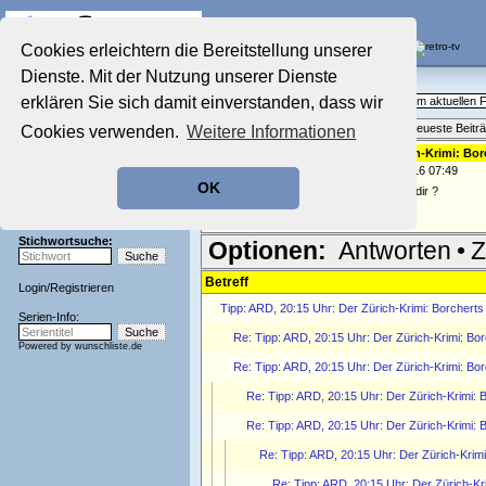
Die Fernseh-Diskussionsforen von
Cookies erleichtern die Bereitstellung unserer
Dienste. Mit der Nutzung unserer Dienste
Startseite
Aktuelles Forum
Aktuelles Forum
erklären Sie sich damit einverstanden, dass wir
Fragen, Antworten und Meinungen zum aktuellen
Nostalgieecke
Themenübersicht
•
Neues Thema
•
Neueste Beitr
Cookies verwenden.
Weitere Informationen
Film-Forum
Der Werbeblock
Re: Tipp: ARD, 20:15 Uhr: Der Zürich-Krimi: Bor
geschrieben von:
Nachdenker
, 06.05.16 07:49
Zeichentrick-Forum
OK
Ratgeber Technik
Mir hat Teil 2 auch besser gefallen und dir ?
Nachdenker
Sendeschluss!
Stichwortsuche:
Optionen:
Antworten
•
Z
Betreff
Login
/
Registrieren
Tipp: ARD, 20:15 Uhr: Der Zürich-Krimi: Borcherts 
Serien-Info:
Re: Tipp: ARD, 20:15 Uhr: Der Zürich-Krimi: Bor
Powered by
wunschliste.de
Re: Tipp: ARD, 20:15 Uhr: Der Zürich-Krimi: Bor
Re: Tipp: ARD, 20:15 Uhr: Der Zürich-Krimi: B
Re: Tipp: ARD, 20:15 Uhr: Der Zürich-Krimi: B
Re: Tipp: ARD, 20:15 Uhr: Der Zürich-Krimi
Re: Tipp: ARD, 20:15 Uhr: Der Zürich-Kri