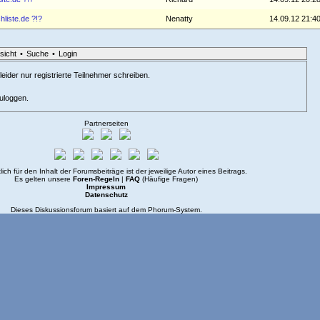
hliste.de ?!?
Nenatty
14.09.12 21:4
sicht
•
Suche
•
Login
eider nur registrierte Teilnehmer schreiben.
zuloggen.
Partnerseiten
lich für den Inhalt der Forumsbeiträge ist der jeweilige Autor eines Beitrags.
Es gelten unsere
Foren-Regeln
|
FAQ
(Häufige Fragen)
Impressum
Datenschutz
Dieses Diskussionsforum basiert auf dem
Phorum
-System.