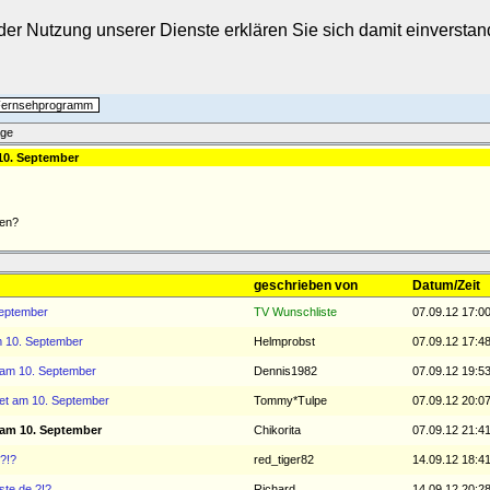
t der Nutzung unserer Dienste erklären Sie sich damit einverst
 Fernsehprogramm
äge
 10. September
hen?
geschrieben von
Datum/Zeit
September
TV Wunschliste
07.09.12 17:0
m 10. September
Helmprobst
07.09.12 17:4
 am 10. September
Dennis1982
07.09.12 19:5
tet am 10. September
Tommy*Tulpe
07.09.12 20:0
 am 10. September
Chikorita
07.09.12 21:4
 ?!?
red_tiger82
14.09.12 18:4
ste.de ?!?
Richard
14.09.12 20:2