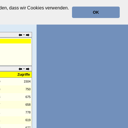
anden, dass wir Cookies verwenden.
OK
•
•
Zugriffe
0
1504
8
750
3
675
7
658
1
778
1
619
8
677