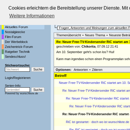
Cookies erleichtern die Bereitstellung unserer Dienste. Mi
Die Fernseh-Diskussionsforen von
Weitere Informationen
Startseite
Aktuelles Forum
Aktuelles Forum
Fragen, Antworten und Meinungen zum aktuellen
Nostalgieecke
Themenübersicht
•
Neues Thema
•
Neueste Beitr
Film-Forum
Der Werbeblock
Re: Neuer Free-TV-Kindersender RiC startet am
geschrieben von:
Chikorita
, 07.09.12 21:41
Zeichentrick-Forum
Ratgeber Technik
Am 10. September geht's schon los? Hui!
Sendeschluss!
Kann man irgendwo schon einen Programmplan se
Stichwortsuche:
Optionen:
Antworten
•
Zitieren
Betreff
Login
/
Registrieren
Neuer Free-TV-Kindersender RiC startet am 10. 
Serien-Info:
Re: Neuer Free-TV-Kindersender RiC startet a
Powered by
wunschliste.de
Re: Neuer Free-TV-Kindersender RiC startet
Re: Neuer Free-TV-Kindersender RiC star
Re: Neuer Free-TV-Kindersender RiC startet
RiC ist gestartet - doch wo ist wunschliste.de
Re: RiC ist gestartet - doch wo ist wunschli