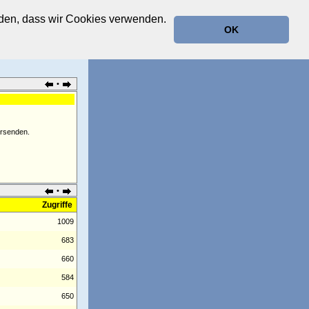
anden, dass wir Cookies verwenden.
OK
•
ersenden.
•
Zugriffe
1009
683
660
584
650