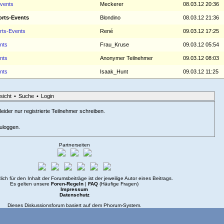
Events
Meckerer
08.03.12 20:36
orts-Events
Blondino
08.03.12 21:36
orts-Events
René
09.03.12 17:25
nts
Frau_Kruse
09.03.12 05:54
nts
Anonymer Teilnehmer
09.03.12 08:03
nts
Isaak_Hunt
09.03.12 11:25
sicht
•
Suche
•
Login
eider nur registrierte Teilnehmer schreiben.
zuloggen.
Partnerseiten
lich für den Inhalt der Forumsbeiträge ist der jeweilige Autor eines Beitrags.
Es gelten unsere
Foren-Regeln
|
FAQ
(Häufige Fragen)
Impressum
Datenschutz
Dieses Diskussionsforum basiert auf dem
Phorum
-System.