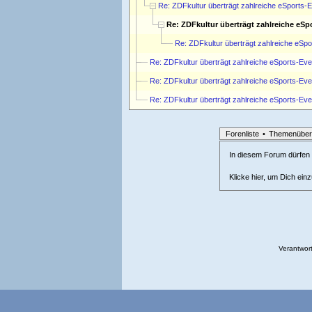
Re: ZDFkultur überträgt zahlreiche eSports-
Re: ZDFkultur überträgt zahlreiche eSp
Re: ZDFkultur überträgt zahlreiche eSp
Re: ZDFkultur überträgt zahlreiche eSports-Eve
Re: ZDFkultur überträgt zahlreiche eSports-Eve
Re: ZDFkultur überträgt zahlreiche eSports-Eve
Forenliste
•
Themenüber
In diesem Forum dürfen l
Klicke hier, um Dich ein
Verantwort