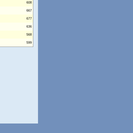
608
667
677
636
568
599