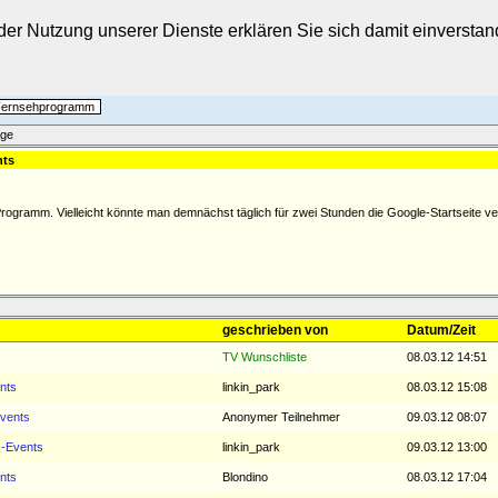
t der Nutzung unserer Dienste erklären Sie sich damit einverst
 Fernsehprogramm
äge
nts
ogramm. Vielleicht könnte man demnächst täglich für zwei Stunden die Google-Startseite v
geschrieben von
Datum/Zeit
TV Wunschliste
08.03.12 14:51
nts
linkin_park
08.03.12 15:08
Events
Anonymer Teilnehmer
09.03.12 08:07
s-Events
linkin_park
09.03.12 13:00
nts
Blondino
08.03.12 17:04