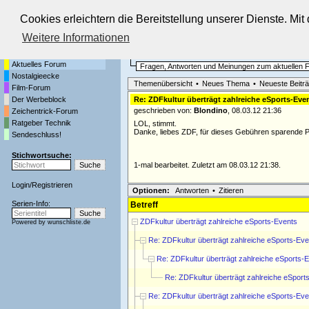
Cookies erleichtern die Bereitstellung unserer Dienste. Mi
Die Fernseh-Diskussionsforen von
Weitere Informationen
Startseite
Aktuelles Forum
Aktuelles Forum
Fragen, Antworten und Meinungen zum aktuellen
Nostalgieecke
Themenübersicht
•
Neues Thema
•
Neueste Beitr
Film-Forum
Der Werbeblock
Re: ZDFkultur überträgt zahlreiche eSports-Eve
geschrieben von:
Blondino
, 08.03.12 21:36
Zeichentrick-Forum
Ratgeber Technik
LOL, stimmt.
Danke, liebes ZDF, für dieses Gebühren sparende Pr
Sendeschluss!
Stichwortsuche:
1-mal bearbeitet. Zuletzt am 08.03.12 21:38.
Login
/
Registrieren
Optionen:
Antworten
•
Zitieren
Serien-Info:
Betreff
ZDFkultur überträgt zahlreiche eSports-Events
Powered by
wunschliste.de
Re: ZDFkultur überträgt zahlreiche eSports-Eve
Re: ZDFkultur überträgt zahlreiche eSports-
Re: ZDFkultur überträgt zahlreiche eSport
Re: ZDFkultur überträgt zahlreiche eSports-Eve