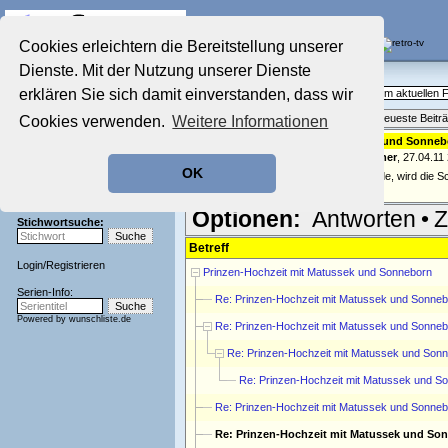
Die Fernseh-Diskussionsforen von
Cookies erleichtern die Bereitstellung unserer
Dienste. Mit der Nutzung unserer Dienste
Startseite
Aktuelles Forum
Aktuelles Forum
erklären Sie sich damit einverstanden, dass wir
Fragen, Antworten und Meinungen zum aktuellen
Nostalgieecke
Themenübersicht
•
Neues Thema
•
Neueste Beitr
Cookies verwenden.
Weitere Informationen
Film-Forum
Der Werbeblock
Re: Prinzen-Hochzeit mit Matussek und Sonneb
geschrieben von:
Anonymer Teilnehmer
, 27.04.11
Zeichentrick-Forum
OK
Ratgeber Technik
Was mich jetzt noch interessieren würde, wird die S
Sendeschluss!
Optionen:
Antworten
•
Z
Stichwortsuche:
Betreff
Login
/
Registrieren
Prinzen-Hochzeit mit Matussek und Sonneborn
Serien-Info:
Re: Prinzen-Hochzeit mit Matussek und Sonne
Powered by
wunschliste.de
Re: Prinzen-Hochzeit mit Matussek und Sonne
Re: Prinzen-Hochzeit mit Matussek und Son
Re: Prinzen-Hochzeit mit Matussek und S
Re: Prinzen-Hochzeit mit Matussek und Sonne
Re: Prinzen-Hochzeit mit Matussek und So