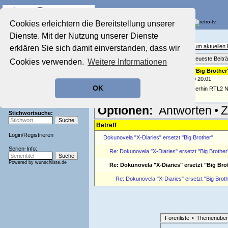
Die Fernseh-Diskussionsforen von
Cookies erleichtern die Bereitstellung unserer
Dienste. Mit der Nutzung unserer Dienste
Startseite
Aktuelles Forum
Aktuelles Forum
Fragen, Antworten und Meinungen zum aktuelle
erklären Sie sich damit einverstanden, dass wir
Nostalgieecke
Themenübersicht
•
Neues Thema
•
Neueste Beitr
Cookies verwenden.
Weitere Informationen
Film-Forum
Re: Dokunovela "X-Diaries" ersetzt "Big Brother
Der Werbeblock
geschrieben von:
Wildflower
, 01.07.10 20:01
Zeichentrick-Forum
OK
Gut, dann brauch ich abends auch weiterhin RTL2 N
Ratgeber Technik
Sendeschluss!
Optionen:
Antworten
•
Z
Stichwortsuche:
Betreff
Login
/
Registrieren
Dokunovela "X-Diaries" ersetzt "Big Brother"
Serien-Info:
Re: Dokunovela "X-Diaries" ersetzt "Big Brother
Powered by
wunschliste.de
Re: Dokunovela "X-Diaries" ersetzt "Big Bro
Re: Dokunovela "X-Diaries" ersetzt "Big Brot
Forenliste
•
Themenüber