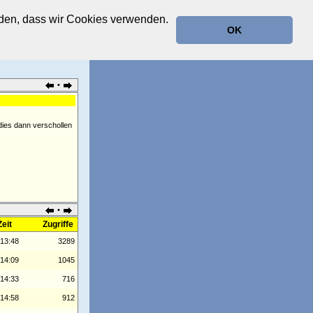
anden, dass wir Cookies verwenden.
OK
•
dies dann verschollen
•
eit
Zugriffe
 13:48
3289
 14:09
1045
 14:33
716
 14:58
912