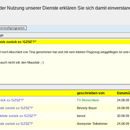
t der Nutzung unserer Dienste erklären Sie sich damit einverst
 Fernsehprogramm
äge
sholz zurück zu 'GZSZ'?"
ll noch Abschied von Tina genommen hat und mit nem kleinen Flugzeug weggeflogen ist und 
uch nicht toll, den Mausbär ;-)
geschrieben von
Datum/Z
urück zu 'GZSZ'?"
TV Wunschliste
24.08.09
holz zurück zu 'GZSZ'?"
Beverly Boyer
24.08.09
Elsholz zurück zu 'GZSZ'?"
benzit
30.08.09
holz zurück zu 'GZSZ'?"
Anonymer Teilnehmer
24.08.09