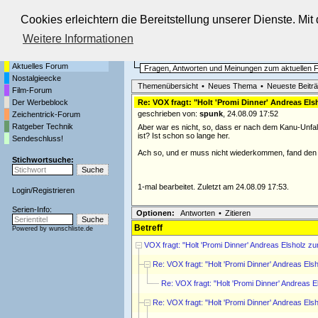
Cookies erleichtern die Bereitstellung unserer Dienste. Mi
Die Fernseh-Diskussionsforen von
Weitere Informationen
Startseite
Aktuelles Forum
Aktuelles Forum
Fragen, Antworten und Meinungen zum aktuellen
Nostalgieecke
Themenübersicht
•
Neues Thema
•
Neueste Beitr
Film-Forum
Der Werbeblock
Re: VOX fragt: "Holt 'Promi Dinner' Andreas El
geschrieben von:
spunk
, 24.08.09 17:52
Zeichentrick-Forum
Ratgeber Technik
Aber war es nicht, so, dass er nach dem Kanu-Unfa
ist? Ist schon so lange her.
Sendeschluss!
Ach so, und er muss nicht wiederkommen, fand den a
Stichwortsuche:
1-mal bearbeitet. Zuletzt am 24.08.09 17:53.
Login
/
Registrieren
Serien-Info:
Optionen:
Antworten
•
Zitieren
Betreff
Powered by
wunschliste.de
VOX fragt: "Holt 'Promi Dinner' Andreas Elsholz z
Re: VOX fragt: "Holt 'Promi Dinner' Andreas Els
Re: VOX fragt: "Holt 'Promi Dinner' Andreas 
Re: VOX fragt: "Holt 'Promi Dinner' Andreas Els