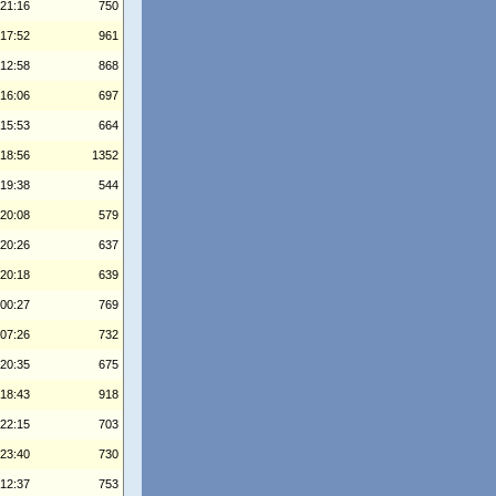
 21:16
750
 17:52
961
 12:58
868
 16:06
697
 15:53
664
 18:56
1352
 19:38
544
 20:08
579
 20:26
637
 20:18
639
 00:27
769
 07:26
732
 20:35
675
 18:43
918
 22:15
703
 23:40
730
 12:37
753