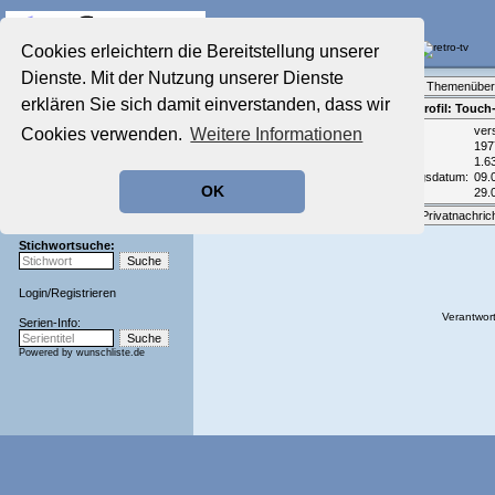
Die Fernseh-Diskussionsforen von
Cookies erleichtern die Bereitstellung unserer
Dienste. Mit der Nutzung unserer Dienste
Startseite
Forenliste
•
Themenüber
Aktuelles Forum
erklären Sie sich damit einverstanden, dass wir
Teilnehmerprofil: Touc
Nostalgieecke
Email:
ver
Cookies verwenden.
Weitere Informationen
Film-Forum
Geburtsjahr:
197
Der Werbeblock
Beiträge:
1.6
Zeichentrick-Forum
Registrierungsdatum:
09.
OK
Zuletzt aktiv:
29.
Ratgeber Technik
Sendeschluss!
Optionen:
Privatnachric
Stichwortsuche:
Login
/
Registrieren
Verantwort
Serien-Info:
Powered by
wunschliste.de