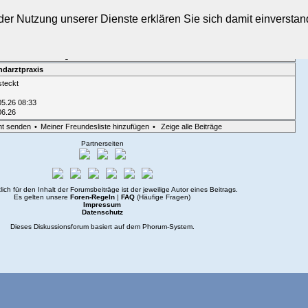
t der Nutzung unserer Dienste erklären Sie sich damit einverst
sicht
•
Suche
•
Login
ndarztpraxis
steckt
05.26 08:33
06.26
ht senden
•
Meiner Freundesliste hinzufügen
•
Zeige alle Beiträge
Partnerseiten
lich für den Inhalt der Forumsbeiträge ist der jeweilige Autor eines Beitrags.
Es gelten unsere
Foren-Regeln
|
FAQ
(Häufige Fragen)
Impressum
Datenschutz
Dieses Diskussionsforum basiert auf dem
Phorum
-System.