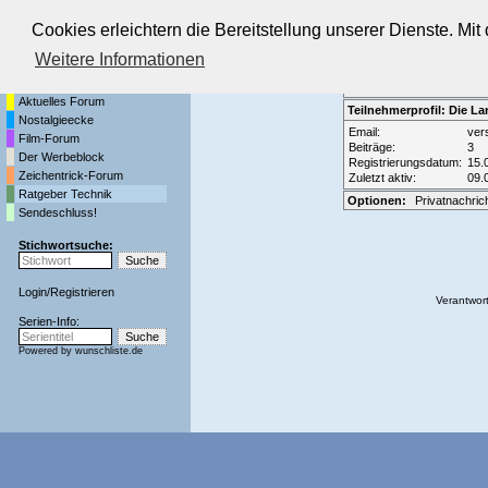
Cookies erleichtern die Bereitstellung unserer Dienste. Mi
Die Fernseh-Diskussionsforen von
Weitere Informationen
Startseite
Forenliste
•
Themenüber
Aktuelles Forum
Teilnehmerprofil: Die La
Nostalgieecke
Email:
ver
Film-Forum
Beiträge:
3
Der Werbeblock
Registrierungsdatum:
15.
Zeichentrick-Forum
Zuletzt aktiv:
09.
Ratgeber Technik
Optionen:
Privatnachric
Sendeschluss!
Stichwortsuche:
Login
/
Registrieren
Verantwort
Serien-Info:
Powered by
wunschliste.de