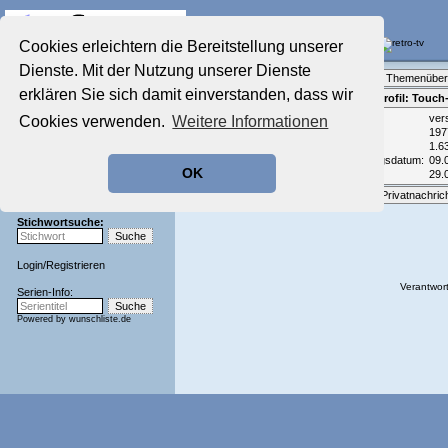
Die Fernseh-Diskussionsforen von
Cookies erleichtern die Bereitstellung unserer
Dienste. Mit der Nutzung unserer Dienste
Startseite
Forenliste
•
Themenüber
Aktuelles Forum
erklären Sie sich damit einverstanden, dass wir
Teilnehmerprofil: Touc
Nostalgieecke
Email:
ver
Cookies verwenden.
Weitere Informationen
Film-Forum
Geburtsjahr:
197
Der Werbeblock
Beiträge:
1.6
Zeichentrick-Forum
Registrierungsdatum:
09.
OK
Zuletzt aktiv:
29.
Ratgeber Technik
Sendeschluss!
Optionen:
Privatnachric
Stichwortsuche:
Login
/
Registrieren
Verantwort
Serien-Info:
Powered by
wunschliste.de