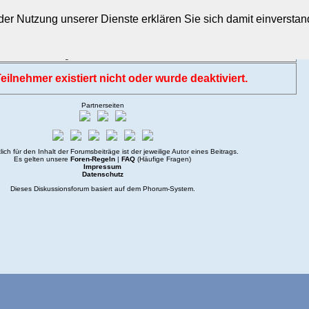
t der Nutzung unserer Dienste erklären Sie sich damit einverst
sicht
•
Suche
•
Login
eilnehmer existiert nicht oder wurde deaktiviert.
Partnerseiten
lich für den Inhalt der Forumsbeiträge ist der jeweilige Autor eines Beitrags.
Es gelten unsere
Foren-Regeln
|
FAQ
(Häufige Fragen)
Impressum
Datenschutz
Dieses Diskussionsforum basiert auf dem
Phorum
-System.