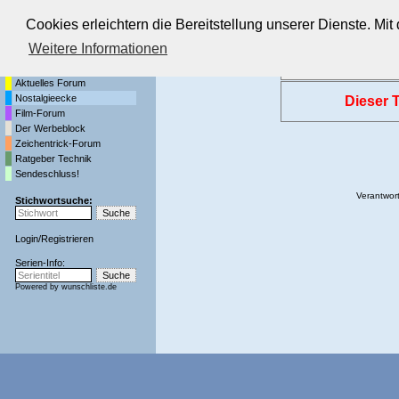
Cookies erleichtern die Bereitstellung unserer Dienste. Mi
Die Fernseh-Diskussionsforen von
Weitere Informationen
Startseite
Forenliste
•
Themenüber
Aktuelles Forum
Nostalgieecke
Dieser T
Film-Forum
Der Werbeblock
Zeichentrick-Forum
Ratgeber Technik
Sendeschluss!
Verantwort
Stichwortsuche:
Login
/
Registrieren
Serien-Info:
Powered by
wunschliste.de