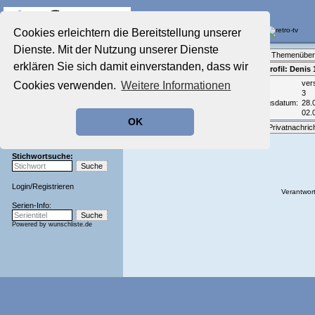
Die Fernseh-Diskussionsforen von
Cookies erleichtern die Bereitstellung unserer
Dienste. Mit der Nutzung unserer Dienste
Startseite
Forenliste
•
Themenüber
Aktuelles Forum
erklären Sie sich damit einverstanden, dass wir
Teilnehmerprofil: Denis 
Nostalgieecke
Email:
ver
Cookies verwenden.
Weitere Informationen
Film-Forum
Beiträge:
3
Der Werbeblock
Registrierungsdatum:
28.
Zeichentrick-Forum
Zuletzt aktiv:
02.
OK
Ratgeber Technik
Optionen:
Privatnachric
Sendeschluss!
Stichwortsuche:
Login
/
Registrieren
Verantwort
Serien-Info:
Powered by
wunschliste.de