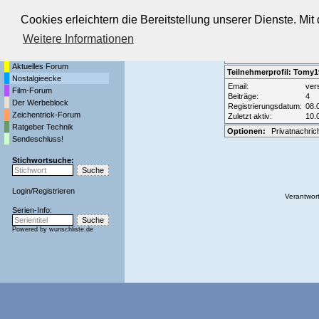
Cookies erleichtern die Bereitstellung unserer Dienste. Mi
Die Fernseh-Diskussionsforen von
Weitere Informationen
Startseite
Forenliste
•
Themenüber
Aktuelles Forum
Teilnehmerprofil: Tomy
Nostalgieecke
Email:
ver
Film-Forum
Beiträge:
4
Der Werbeblock
Registrierungsdatum:
08.
Zeichentrick-Forum
Zuletzt aktiv:
10.
Ratgeber Technik
Optionen:
Privatnachric
Sendeschluss!
Stichwortsuche:
Login
/
Registrieren
Verantwort
Serien-Info:
Powered by
wunschliste.de