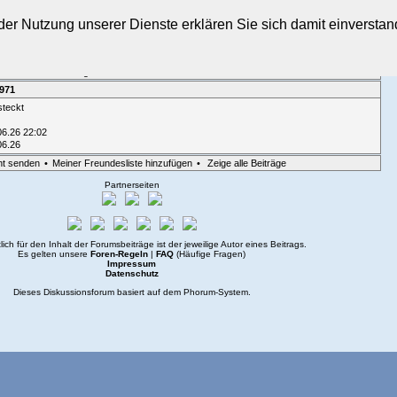
t der Nutzung unserer Dienste erklären Sie sich damit einverst
sicht
•
Suche
•
Login
1971
steckt
06.26 22:02
06.26
ht senden
•
Meiner Freundesliste hinzufügen
•
Zeige alle Beiträge
Partnerseiten
lich für den Inhalt der Forumsbeiträge ist der jeweilige Autor eines Beitrags.
Es gelten unsere
Foren-Regeln
|
FAQ
(Häufige Fragen)
Impressum
Datenschutz
Dieses Diskussionsforum basiert auf dem
Phorum
-System.