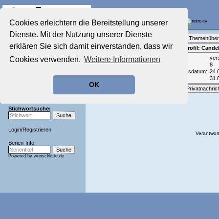
Die Fernseh-Diskussionsforen von
Cookies erleichtern die Bereitstellung unserer
Dienste. Mit der Nutzung unserer Dienste
Startseite
Forenliste
•
Themenüber
Aktuelles Forum
erklären Sie sich damit einverstanden, dass wir
Teilnehmerprofil: Cande
Nostalgieecke
Email:
ver
Cookies verwenden.
Weitere Informationen
Film-Forum
Beiträge:
8
Der Werbeblock
Registrierungsdatum:
24.
Zeichentrick-Forum
Zuletzt aktiv:
31.
OK
Ratgeber Technik
Optionen:
Privatnachric
Sendeschluss!
Stichwortsuche:
Login
/
Registrieren
Verantwort
Serien-Info:
Powered by
wunschliste.de