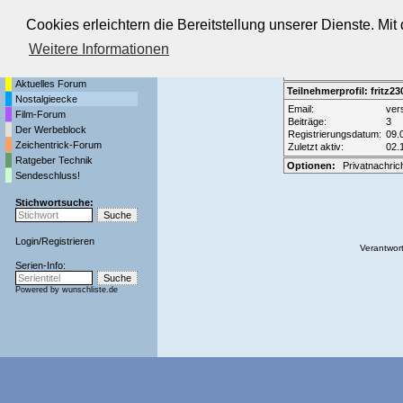
Cookies erleichtern die Bereitstellung unserer Dienste. Mi
Die Fernseh-Diskussionsforen von
Weitere Informationen
Startseite
Forenliste
•
Themenüber
Aktuelles Forum
Teilnehmerprofil: fritz23
Nostalgieecke
Email:
ver
Film-Forum
Beiträge:
3
Der Werbeblock
Registrierungsdatum:
09.
Zeichentrick-Forum
Zuletzt aktiv:
02.
Ratgeber Technik
Optionen:
Privatnachric
Sendeschluss!
Stichwortsuche:
Login
/
Registrieren
Verantwort
Serien-Info:
Powered by
wunschliste.de