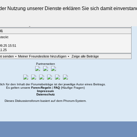
t der Nutzung unserer Dienste erklären Sie sich damit einverst
sicht
•
Suche
•
Login
01
steckt
09.25 15:51
11.25
ht senden
•
Meiner Freundesliste hinzufügen
•
Zeige alle Beiträge
Partnerseiten
lich für den Inhalt der Forumsbeiträge ist der jeweilige Autor eines Beitrags.
Es gelten unsere
Foren-Regeln
|
FAQ
(Häufige Fragen)
Impressum
Datenschutz
Dieses Diskussionsforum basiert auf dem
Phorum
-System.