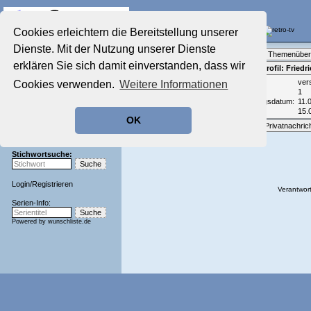
Die Fernseh-Diskussionsforen von
Cookies erleichtern die Bereitstellung unserer
Dienste. Mit der Nutzung unserer Dienste
Startseite
Forenliste
•
Themenüber
Aktuelles Forum
erklären Sie sich damit einverstanden, dass wir
Teilnehmerprofil: Friedr
Nostalgieecke
Email:
ver
Cookies verwenden.
Weitere Informationen
Film-Forum
Beiträge:
1
Der Werbeblock
Registrierungsdatum:
11.
Zeichentrick-Forum
Zuletzt aktiv:
15.
OK
Ratgeber Technik
Optionen:
Privatnachric
Sendeschluss!
Stichwortsuche:
Login
/
Registrieren
Verantwort
Serien-Info:
Powered by
wunschliste.de