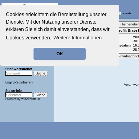
Die Fernseh-Diskussionsforen von
Cookies erleichtern die Bereitstellung unserer
Dienste. Mit der Nutzung unserer Dienste
Startseite
Forenliste
•
Themenüber
Aktuelles Forum
erklären Sie sich damit einverstanden, dass wir
Teilnehmerprofil: Brave 
Nostalgieecke
Email:
ver
Cookies verwenden.
Weitere Informationen
Film-Forum
Beiträge:
301
Der Werbeblock
Registrierungsdatum:
16.
Zeichentrick-Forum
Zuletzt aktiv:
28.
OK
Ratgeber Technik
Optionen:
Privatnachric
Sendeschluss!
Stichwortsuche:
Login
/
Registrieren
Verantwort
Serien-Info:
Powered by
wunschliste.de