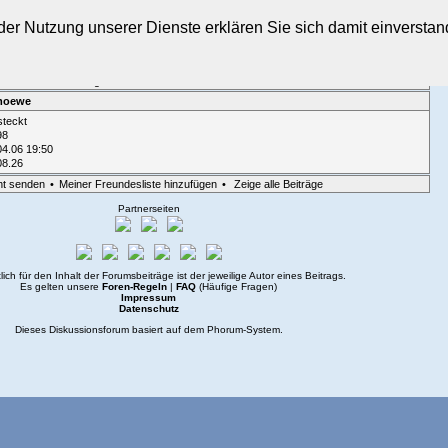
t der Nutzung unserer Dienste erklären Sie sich damit einverst
sicht
•
Suche
•
Login
 moewe
steckt
98
04.06 19:50
08.26
ht senden
•
Meiner Freundesliste hinzufügen
•
Zeige alle Beiträge
Partnerseiten
lich für den Inhalt der Forumsbeiträge ist der jeweilige Autor eines Beitrags.
Es gelten unsere
Foren-Regeln
|
FAQ
(Häufige Fragen)
Impressum
Datenschutz
Dieses Diskussionsforum basiert auf dem
Phorum
-System.