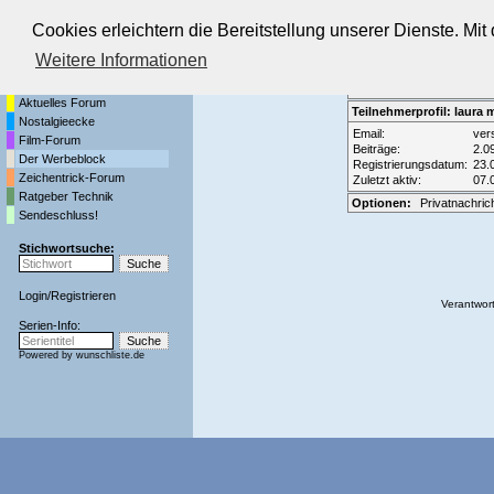
Cookies erleichtern die Bereitstellung unserer Dienste. Mi
Die Fernseh-Diskussionsforen von
Weitere Informationen
Startseite
Forenliste
•
Themenüber
Aktuelles Forum
Teilnehmerprofil: laura
Nostalgieecke
Email:
ver
Film-Forum
Beiträge:
2.0
Der Werbeblock
Registrierungsdatum:
23.
Zeichentrick-Forum
Zuletzt aktiv:
07.
Ratgeber Technik
Optionen:
Privatnachric
Sendeschluss!
Stichwortsuche:
Login
/
Registrieren
Verantwort
Serien-Info:
Powered by
wunschliste.de