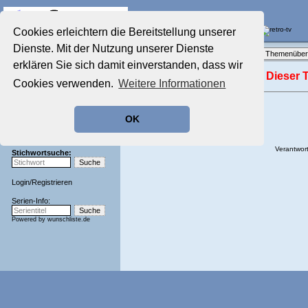
Die Fernseh-Diskussionsforen von
Cookies erleichtern die Bereitstellung unserer
Dienste. Mit der Nutzung unserer Dienste
Startseite
Forenliste
•
Themenüber
Aktuelles Forum
erklären Sie sich damit einverstanden, dass wir
Nostalgieecke
Dieser T
Cookies verwenden.
Weitere Informationen
Film-Forum
Der Werbeblock
Zeichentrick-Forum
OK
Ratgeber Technik
Sendeschluss!
Verantwort
Stichwortsuche:
Login
/
Registrieren
Serien-Info:
Powered by
wunschliste.de