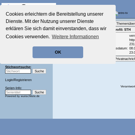
Die Fernseh-Diskussionsforen von
Cookies erleichtern die Bereitstellung unserer
Dienste. Mit der Nutzung unserer Dienste
Startseite
Forenliste
•
Themenüber
Aktuelles Forum
erklären Sie sich damit einverstanden, dass wir
Teilnehmerprofil: STH
Nostalgieecke
Email:
ver
Cookies verwenden.
Weitere Informationen
Film-Forum
Homepage:
htt
Der Werbeblock
Beiträge:
231
Zeichentrick-Forum
Registrierungsdatum:
08.
OK
Zuletzt aktiv:
23.
Ratgeber Technik
Sendeschluss!
Optionen:
Privatnachric
Stichwortsuche:
Login
/
Registrieren
Verantwort
Serien-Info:
Powered by
wunschliste.de