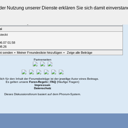
t der Nutzung unserer Dienste erklären Sie sich damit einverst
sicht
•
Suche
•
Login
bi
steckt
06.07 01:58
08.26
ht senden
•
Meiner Freundesliste hinzufügen
•
Zeige alle Beiträge
Partnerseiten
lich für den Inhalt der Forumsbeiträge ist der jeweilige Autor eines Beitrags.
Es gelten unsere
Foren-Regeln
|
FAQ
(Häufige Fragen)
Impressum
Datenschutz
Dieses Diskussionsforum basiert auf dem
Phorum
-System.