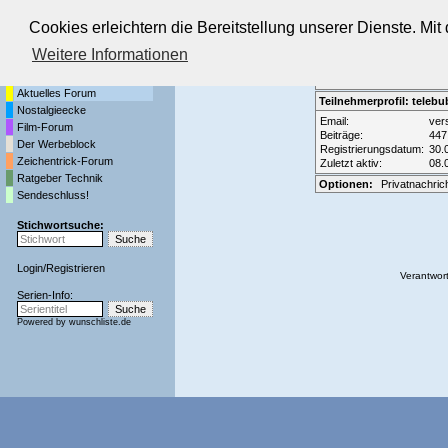
Cookies erleichtern die Bereitstellung unserer Dienste. Mi
Die Fernseh-Diskussionsforen von
Weitere Informationen
Startseite
Forenliste
•
Themenüber
Aktuelles Forum
Teilnehmerprofil: telebu
Nostalgieecke
Email:
ver
Film-Forum
Beiträge:
447
Der Werbeblock
Registrierungsdatum:
30.
Zeichentrick-Forum
Zuletzt aktiv:
08.
Ratgeber Technik
Optionen:
Privatnachric
Sendeschluss!
Stichwortsuche:
Login
/
Registrieren
Verantwort
Serien-Info:
Powered by
wunschliste.de