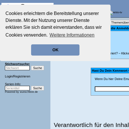
Die Fernseh-Diskussionsforen von
Cookies erleichtern die Bereitstellung unserer
Dienste. Mit der Nutzung unserer Dienste
Startseite
Forenliste
•
Themenüber
Aktuelles Forum
erklären Sie sich damit einverstanden, dass wir
Bitte gib für die Anme
Nostalgieecke
Cookies verwenden.
Weitere Informationen
Film-Forum
Der Werbeblock
Zeichentrick-Forum
OK
Ratgeber Technik
Nicht registriert? – Klick
Sendeschluss!
Stichwortsuche:
Hast Du Dein Kennwort
Login
/
Registrieren
Wenn Du hier Deine Emai
Serien-Info:
Powered by
wunschliste.de
Verantwortlich für den Inhal