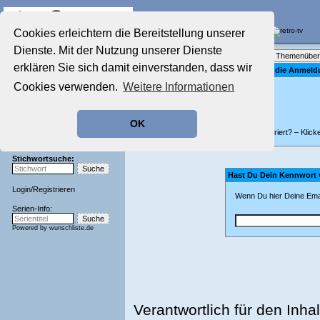
Die Fernseh-Diskussionsforen von
Cookies erleichtern die Bereitstellung unserer
Dienste. Mit der Nutzung unserer Dienste
Startseite
Forenliste
•
Themenüber
Aktuelles Forum
erklären Sie sich damit einverstanden, dass wir
Bitte gib für die Anme
Nostalgieecke
Cookies verwenden.
Weitere Informationen
Film-Forum
Der Werbeblock
Zeichentrick-Forum
OK
Ratgeber Technik
Nicht registriert? – Klick
Sendeschluss!
Stichwortsuche:
Hast Du Dein Kennwort
Login
/
Registrieren
Wenn Du hier Deine Emai
Serien-Info:
Powered by
wunschliste.de
Verantwortlich für den Inhal