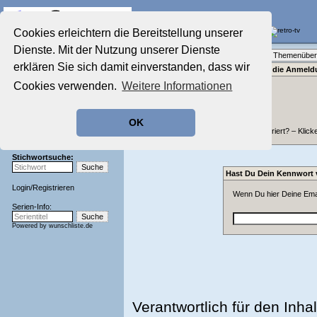
Die Fernseh-Diskussionsforen von
Cookies erleichtern die Bereitstellung unserer
Dienste. Mit der Nutzung unserer Dienste
Startseite
Forenliste
•
Themenüber
Aktuelles Forum
erklären Sie sich damit einverstanden, dass wir
Bitte gib für die Anme
Nostalgieecke
Cookies verwenden.
Weitere Informationen
Film-Forum
Der Werbeblock
Zeichentrick-Forum
OK
Ratgeber Technik
Nicht registriert? – Klick
Sendeschluss!
Stichwortsuche:
Hast Du Dein Kennwort
Login
/
Registrieren
Wenn Du hier Deine Emai
Serien-Info:
Powered by
wunschliste.de
Verantwortlich für den Inhal