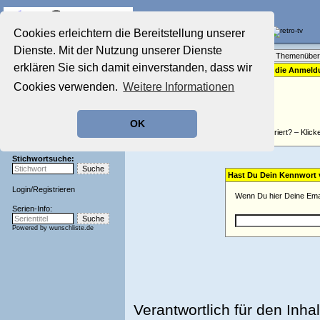
Die Fernseh-Diskussionsforen von
Cookies erleichtern die Bereitstellung unserer
Dienste. Mit der Nutzung unserer Dienste
Startseite
Forenliste
•
Themenüber
Aktuelles Forum
erklären Sie sich damit einverstanden, dass wir
Bitte gib für die Anme
Nostalgieecke
Cookies verwenden.
Weitere Informationen
Film-Forum
Der Werbeblock
Zeichentrick-Forum
OK
Ratgeber Technik
Nicht registriert? – Klick
Sendeschluss!
Stichwortsuche:
Hast Du Dein Kennwort
Login
/
Registrieren
Wenn Du hier Deine Emai
Serien-Info:
Powered by
wunschliste.de
Verantwortlich für den Inhal