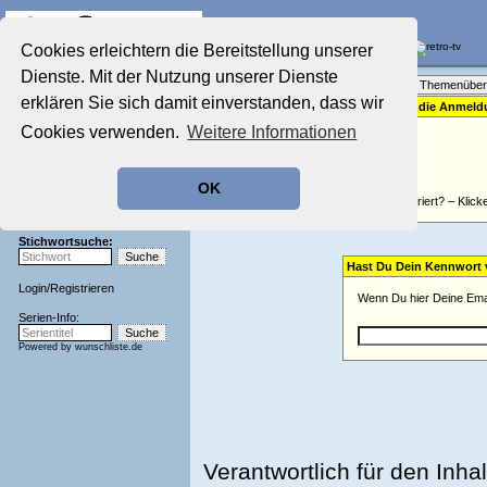
Die Fernseh-Diskussionsforen von
Cookies erleichtern die Bereitstellung unserer
Dienste. Mit der Nutzung unserer Dienste
Startseite
Forenliste
•
Themenüber
Aktuelles Forum
erklären Sie sich damit einverstanden, dass wir
Bitte gib für die Anme
Nostalgieecke
Cookies verwenden.
Weitere Informationen
Film-Forum
Der Werbeblock
Zeichentrick-Forum
OK
Ratgeber Technik
Nicht registriert? – Klick
Sendeschluss!
Stichwortsuche:
Hast Du Dein Kennwort
Login
/
Registrieren
Wenn Du hier Deine Emai
Serien-Info:
Powered by
wunschliste.de
Verantwortlich für den Inhal